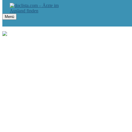
Menü
STARTSEITE
ARZTSUCHE
LÄNDER-ARZTSUCHE
DEUTSCHE ÄRZTE IN FINNLAND
DEUTSCHE ÄRZTE IN FRANKREICH
DEUTSCHE ALLGEMEINÄRZTE IN FRANKREICH
DEUTSCHE HNO-ÄRTZE IN FRANKREICH
DEUTSCHE KINDERÄRZTE IN FRANKREICH
DEUTSCHE ZAHNÄRZTE IN FRANKREICH