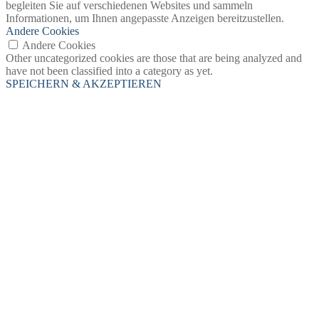
begleiten Sie auf verschiedenen Websites und sammeln
Informationen, um Ihnen angepasste Anzeigen bereitzustellen.
Andere Cookies
Andere Cookies
Other uncategorized cookies are those that are being analyzed and
have not been classified into a category as yet.
SPEICHERN & AKZEPTIEREN