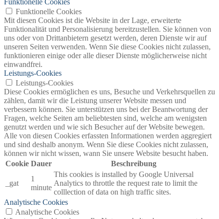
Funktionelle Cookies
Funktionelle Cookies
Mit diesen Cookies ist die Website in der Lage, erweiterte
Funktionalität und Personalisierung bereitzustellen. Sie können von
uns oder von Drittanbietern gesetzt werden, deren Dienste wir auf
unseren Seiten verwenden. Wenn Sie diese Cookies nicht zulassen,
funktionieren einige oder alle dieser Dienste möglicherweise nicht
einwandfrei.
Leistungs-Cookies
Leistungs-Cookies
Diese Cookies ermöglichen es uns, Besuche und Verkehrsquellen zu
zählen, damit wir die Leistung unserer Website messen und
verbessern können. Sie unterstützen uns bei der Beantwortung der
Fragen, welche Seiten am beliebtesten sind, welche am wenigsten
genutzt werden und wie sich Besucher auf der Website bewegen.
Alle von diesen Cookies erfassten Informationen werden aggregiert
und sind deshalb anonym. Wenn Sie diese Cookies nicht zulassen,
können wir nicht wissen, wann Sie unsere Website besucht haben.
Cookie
Dauer
Beschreibung
This cookies is installed by Google Universal
1
_gat
Analytics to throttle the request rate to limit the
minute
colllection of data on high traffic sites.
Analytische Cookies
Analytische Cookies