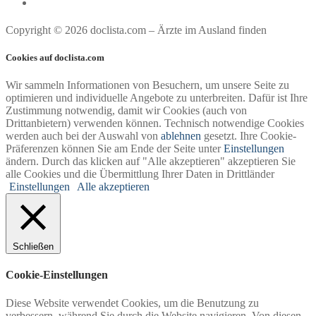
Copyright © 2026 doclista.com – Ärzte im Ausland finden
Cookies auf doclista.com
Wir sammeln Informationen von Besuchern, um unsere Seite zu
optimieren und individuelle Angebote zu unterbreiten. Dafür ist Ihre
Zustimmung notwendig, damit wir Cookies (auch von
Drittanbietern) verwenden können. Technisch notwendige Cookies
werden auch bei der Auswahl von
ablehnen
gesetzt. Ihre Cookie-
Präferenzen können Sie am Ende der Seite unter
Einstellungen
ändern. Durch das klicken auf "Alle akzeptieren" akzeptieren Sie
alle Cookies und die Übermittlung Ihrer Daten in Drittländer
Einstellungen
Alle akzeptieren
Schließen
Cookie-Einstellungen
Diese Website verwendet Cookies, um die Benutzung zu
verbessern, während Sie durch die Website navigieren. Von diesen