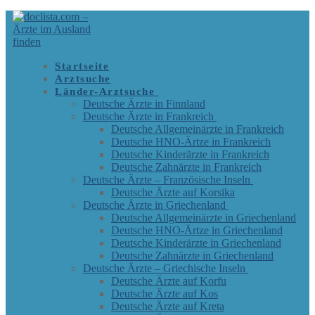
Zum
Menü
Schließen
Inhalt
springen
Startseite
Arztsuche
Länder-Arztsuche
Deutsche Ärzte in Finnland
Deutsche Ärzte in Frankreich
Deutsche Allgemeinärzte in Frankreich
Deutsche HNO-Ärtze in Frankreich
Deutsche Kinderärzte in Frankreich
Deutsche Zahnärzte in Frankreich
Deutsche Ärzte – Französische Inseln
Deutsche Ärzte auf Korsika
Deutsche Ärzte in Griechenland
Deutsche Allgemeinärzte in Griechenland
Deutsche HNO-Ärtze in Griechenland
Deutsche Kinderärzte in Griechenland
Deutsche Zahnärzte in Griechenland
Deutsche Ärzte – Griechische Inseln
Deutsche Ärzte auf Korfu
Deutsche Ärzte auf Kos
Deutsche Ärzte auf Kreta