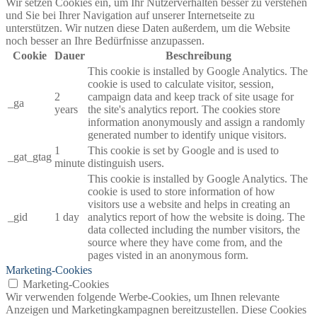
Wir setzen Cookies ein, um Ihr Nutzerverhalten besser zu verstehen
und Sie bei Ihrer Navigation auf unserer Internetseite zu
unterstützen. Wir nutzen diese Daten außerdem, um die Website
noch besser an Ihre Bedürfnisse anzupassen.
Cookie
Dauer
Beschreibung
This cookie is installed by Google Analytics. The
cookie is used to calculate visitor, session,
2
campaign data and keep track of site usage for
_ga
years
the site's analytics report. The cookies store
information anonymously and assign a randomly
generated number to identify unique visitors.
1
This cookie is set by Google and is used to
_gat_gtag
minute
distinguish users.
This cookie is installed by Google Analytics. The
cookie is used to store information of how
visitors use a website and helps in creating an
_gid
1 day
analytics report of how the website is doing. The
data collected including the number visitors, the
source where they have come from, and the
pages visted in an anonymous form.
Marketing-Cookies
Marketing-Cookies
Wir verwenden folgende Werbe-Cookies, um Ihnen relevante
Anzeigen und Marketingkampagnen bereitzustellen. Diese Cookies