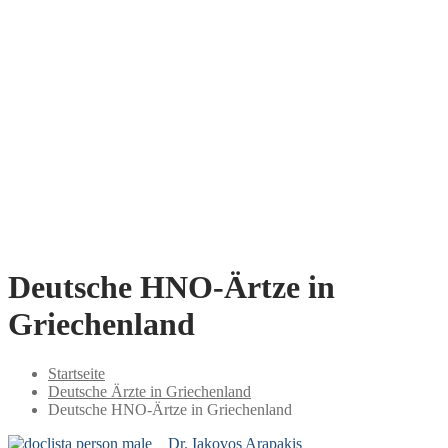
DEUTSCHE ALLGEMEINÄRZTE IN TSCHECHIEN
DEUTSCHE KINDERÄRZTE IN TSCHECHIEN
DEUTSCHE ZAHNÄRZTE IN TSCHECHIEN
DEUTSCHE ÄRZTE AUF ZYPERN
DEUTSCHE ALLGEMEINÄRZTE AUF ZYPERN
DEUTSCHE ZAHNÄRZTE AUF ZYPERN
KONTAKT
Deutsche HNO-Ärtze in
Griechenland
Startseite
Deutsche Ärzte in Griechenland
Deutsche HNO-Ärtze in Griechenland
Dr. Iakovos Arapakis