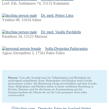
Leof. Eth. Antistaseos 74, 55133 Kalamaria
Dr. med. Petros Litos
Ymittou 98, 11634 Athen
Dr. med. Vasilis Pavlidelis
Paradisou 34, 15125 Marousi
Sofia-Despoina Parlavantza
Agiou Alexandrou 3, 17561 Paleo Faliro
Hinweis:
Trotz aller Sorgfalt kann für Vollständigkeit und Richtigkeit der
nachfolgend aufgeführten Ärzte, Heilpraktiker und Kliniken keine Gewähr
übernommen werden. Die Benennung erfolgt unverbindlich und ohne Gewähr.
Ärzte, Heilpraktiker und Kliniken stehen in keiner rechtlichen Beziehung zu
Doclista. Patienten sind für alle Kosten im Zusammenhang mit der
Inanspruchnahme der Dienste der auf der Liste genannten Ärzte selbst
verantwortlich.