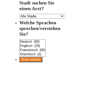
Stadt suchen Sie
einen Arzt?
Welche Sprachen
sprechen/verstehen
Sie?