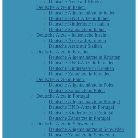
Deutsche Ärzte auf Rhodos
Deutsche Ärzte in Italien
Deutsche Allgemeinärzte in Italien
Deutsche HNO-Ärtze in Italien
Deutsche Kinderärzte in Italien
Deutsche Zahnärzte in Italien
Deutsche Ärzte – Italienische Inseln
Deutsche Ärzte auf Sardinien
Deutsche Ärzte auf Sizilien
Deutsche Ärzte in Kroatien
Deutsche Allgemeinärzte in Kroatien
Deutsche HNO-Ärtze in Kroatien
Deutsche Kinderärzte in Kroatien
Deutsche Zahnärzte in Kroatien
Deutsche Ärzte in Polen
Deutsche Allgemeinärzte in Polen
Deutsche Zahnärzte in Polen
Deutsche Ärzte in Portugal
Deutsche Allgemeinärzte in Portugal
Deutsche HNO-Ärtze in Portugal
Deutsche Kinderärzte in Portugal
Deutsche Zahnärzte in Portugal
Deutsche Ärzte in Schweden
Deutsche Allgemeinärzte in Schweden
Deutsche Zahnärzte in Schweden