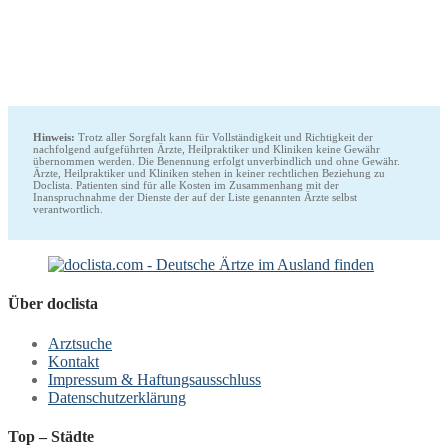
Hinweis:
Trotz aller Sorgfalt kann für Vollständigkeit und Richtigkeit der
nachfolgend aufgeführten Ärzte, Heilpraktiker und Kliniken keine Gewähr
übernommen werden. Die Benennung erfolgt unverbindlich und ohne Gewähr.
Ärzte, Heilpraktiker und Kliniken stehen in keiner rechtlichen Beziehung zu
Doclista. Patienten sind für alle Kosten im Zusammenhang mit der
Inanspruchnahme der Dienste der auf der Liste genannten Ärzte selbst
verantwortlich.
Über doclista
Arztsuche
Kontakt
Impressum & Haftungsausschluss
Datenschutzerklärung
Top – Städte