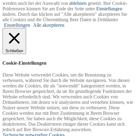
werden auch bei der Auswahl von
ablehnen
gesetzt. Ihre Cookie-
Präferenzen können Sie am Ende der Seite unter
Einstellungen
ändern. Durch das klicken auf "Alle akzeptieren" akzeptieren Sie
alle Cookies und die Übermittlung Ihrer Daten in Drittländer
Einstellungen
Alle akzeptieren
Schließen
Cookie-Einstellungen
Diese Website verwendet Cookies, um die Benutzung zu
verbessern, während Sie durch die Website navigieren. Von diesen
werden die Cookies, die als "notwendit" kategorisiert werden, in
Ihrem Browser gespeichert, da sie für grundlegende Funktionen der
Website erforderlich sind. Wir verwenden auch Cookies von
Drittanbietern, mit denen wir analysieren und verstehen können, wie
Nutzer unsere Website nutzen, um diese zu verbessern. Diese
Cookies werden nur mit Ihrer Zustimmung in Ihrem Browser
gespeichert. Sie haben auch die Möglichkeit, diese Cookies zu
deaktivieren. Das Deaktivieren einiger dieser Cookies kann sich
jedoch auf Ihre Browser-Erfahrung auswirken.
Technische notwendige Cookies