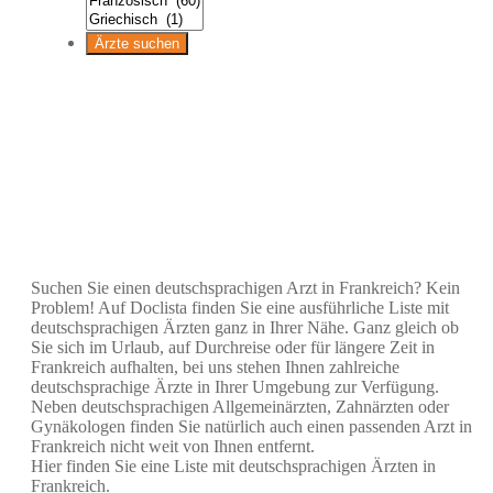
Suchen Sie einen deutschsprachigen Arzt in Frankreich? Kein
Problem! Auf Doclista finden Sie eine ausführliche Liste mit
deutschsprachigen Ärzten ganz in Ihrer Nähe. Ganz gleich ob
Sie sich im Urlaub, auf Durchreise oder für längere Zeit in
Frankreich aufhalten, bei uns stehen Ihnen zahlreiche
deutschsprachige Ärzte in Ihrer Umgebung zur Verfügung.
Neben deutschsprachigen Allgemeinärzten, Zahnärzten oder
Gynäkologen finden Sie natürlich auch einen passenden Arzt in
Frankreich nicht weit von Ihnen entfernt.
Hier finden Sie eine Liste mit deutschsprachigen Ärzten in
Frankreich.