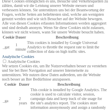
Diese Cookies ermöglichen es uns, Besuche und Verkehrsquellen zu
zählen, damit wir die Leistung unserer Website messen und
verbessern können. Sie unterstützen uns bei der Beantwortung der
Fragen, welche Seiten am beliebtesten sind, welche am wenigsten
genutzt werden und wie sich Besucher auf der Website bewegen.
Alle von diesen Cookies erfassten Informationen werden aggregiert
und sind deshalb anonym. Wenn Sie diese Cookies nicht zulassen,
können wir nicht wissen, wann Sie unsere Website besucht haben.
Cookie
Dauer
Beschreibung
This cookies is installed by Google Universal
1
_gat
Analytics to throttle the request rate to limit the
minute
colllection of data on high traffic sites.
Analytische Cookies
Analytische Cookies
Wir setzen Cookies ein, um Ihr Nutzerverhalten besser zu verstehen
und Sie bei Ihrer Navigation auf unserer Internetseite zu
unterstützen. Wir nutzen diese Daten außerdem, um die Website
noch besser an Ihre Bedürfnisse anzupassen.
Cookie
Dauer
Beschreibung
This cookie is installed by Google Analytics. The
cookie is used to calculate visitor, session,
2
campaign data and keep track of site usage for
_ga
years
the site's analytics report. The cookies store
information anonymously and assign a randomly