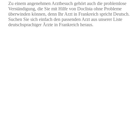
Zu einem angenehmen Arztbesuch gehört auch die problemlose
Verständigung, die Sie mit Hilfe von Doclista ohne Probleme
überwinden können, denn Ihr Arzt in Frankreich spricht Deutsch.
Suchen Sie sich einfach den passenden Arzt aus unserer Liste
deutschsprachiger Ärzte in Frankreich heraus.