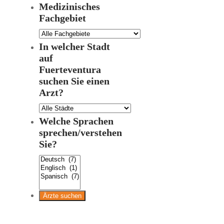
Medizinisches
Fachgebiet
In welcher Stadt
auf
Fuerteventura
suchen Sie einen
Arzt?
Welche Sprachen
sprechen/verstehen
Sie?