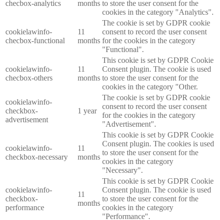
checbox-analytics
months
to store the user consent for the
cookies in the category "Analytics".
The cookie is set by GDPR cookie
cookielawinfo-
11
consent to record the user consent
checbox-functional
months
for the cookies in the category
"Functional".
This cookie is set by GDPR Cookie
cookielawinfo-
11
Consent plugin. The cookie is used
checbox-others
months
to store the user consent for the
cookies in the category "Other.
The cookie is set by GDPR cookie
cookielawinfo-
consent to record the user consent
checkbox-
1 year
for the cookies in the category
advertisement
"Advertisement".
This cookie is set by GDPR Cookie
Consent plugin. The cookies is used
cookielawinfo-
11
to store the user consent for the
checkbox-necessary
months
cookies in the category
"Necessary".
This cookie is set by GDPR Cookie
cookielawinfo-
Consent plugin. The cookie is used
11
checkbox-
to store the user consent for the
months
performance
cookies in the category
"Performance".