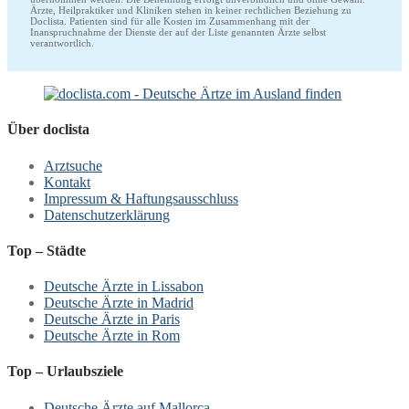
Ärzte, Heilpraktiker und Kliniken stehen in keiner rechtlichen Beziehung zu
Doclista. Patienten sind für alle Kosten im Zusammenhang mit der
Inanspruchnahme der Dienste der auf der Liste genannten Ärzte selbst
verantwortlich.
Über doclista
Arztsuche
Kontakt
Impressum & Haftungsausschluss
Datenschutzerklärung
Top – Städte
Deutsche Ärzte in Lissabon
Deutsche Ärzte in Madrid
Deutsche Ärzte in Paris
Deutsche Ärzte in Rom
Top – Urlaubsziele
Deutsche Ärzte auf Mallorca