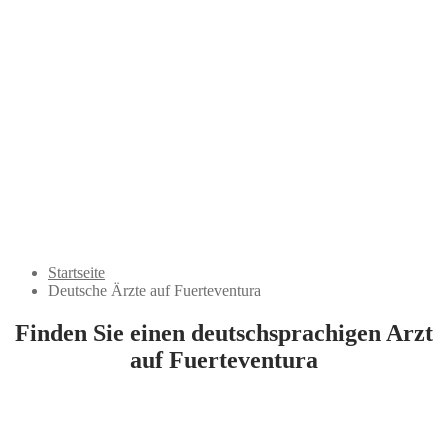
DEUTSCHE ALLGEMEINÄRZTE IN TSCHECHIEN
DEUTSCHE KINDERÄRZTE IN TSCHECHIEN
DEUTSCHE ZAHNÄRZTE IN TSCHECHIEN
DEUTSCHE ÄRZTE AUF ZYPERN
DEUTSCHE ALLGEMEINÄRZTE AUF ZYPERN
DEUTSCHE ZAHNÄRZTE AUF ZYPERN
KONTAKT
Startseite
Deutsche Ärzte auf Fuerteventura
Finden Sie einen deutschsprachigen Arzt
auf Fuerteventura