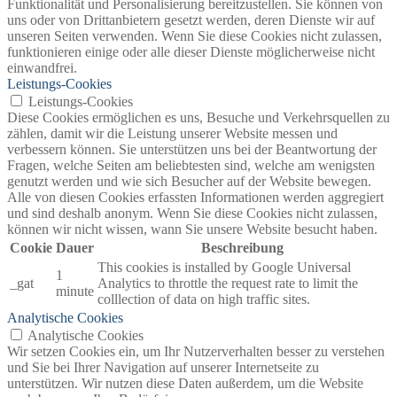
Funktionalität und Personalisierung bereitzustellen. Sie können von
uns oder von Drittanbietern gesetzt werden, deren Dienste wir auf
unseren Seiten verwenden. Wenn Sie diese Cookies nicht zulassen,
funktionieren einige oder alle dieser Dienste möglicherweise nicht
einwandfrei.
Leistungs-Cookies
Leistungs-Cookies
Diese Cookies ermöglichen es uns, Besuche und Verkehrsquellen zu
zählen, damit wir die Leistung unserer Website messen und
verbessern können. Sie unterstützen uns bei der Beantwortung der
Fragen, welche Seiten am beliebtesten sind, welche am wenigsten
genutzt werden und wie sich Besucher auf der Website bewegen.
Alle von diesen Cookies erfassten Informationen werden aggregiert
und sind deshalb anonym. Wenn Sie diese Cookies nicht zulassen,
können wir nicht wissen, wann Sie unsere Website besucht haben.
Cookie
Dauer
Beschreibung
This cookies is installed by Google Universal
1
_gat
Analytics to throttle the request rate to limit the
minute
colllection of data on high traffic sites.
Analytische Cookies
Analytische Cookies
Wir setzen Cookies ein, um Ihr Nutzerverhalten besser zu verstehen
und Sie bei Ihrer Navigation auf unserer Internetseite zu
unterstützen. Wir nutzen diese Daten außerdem, um die Website