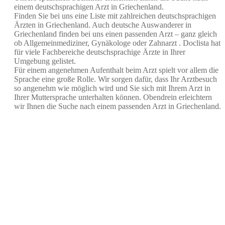
einem deutschsprachigen Arzt in Griechenland.
Finden Sie bei uns eine Liste mit zahlreichen deutschsprachigen
Ärzten in Griechenland. Auch deutsche Auswanderer in
Griechenland finden bei uns einen passenden Arzt – ganz gleich
ob Allgemeinmediziner, Gynäkologe oder Zahnarzt . Doclista hat
für viele Fachbereiche deutschsprachige Ärzte in Ihrer
Umgebung gelistet.
Für einem angenehmen Aufenthalt beim Arzt spielt vor allem die
Sprache eine große Rolle. Wir sorgen dafür, dass Ihr Arztbesuch
so angenehm wie möglich wird und Sie sich mit Ihrem Arzt in
Ihrer Muttersprache unterhalten können. Obendrein erleichtern
wir Ihnen die Suche nach einem passenden Arzt in Griechenland.