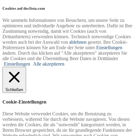
Cookies auf doclista.com
Wir sammeln Informationen von Besuchern, um unsere Seite zu
optimieren und individuelle Angebote zu unterbreiten. Dafür ist Ihre
Zustimmung notwendig, damit wir Cookies (auch von
Drittanbietern) verwenden können. Technisch notwendige Cookies
werden auch bei der Auswahl von
ablehnen
gesetzt. Ihre Cookie-
Präferenzen können Sie am Ende der Seite unter
Einstellungen
ändern. Durch das klicken auf "Alle akzeptieren" akzeptieren Sie
alle Cookies und die Übermittlung Ihrer Daten in Drittländer
Einstellungen
Alle akzeptieren
Schließen
Cookie-Einstellungen
Diese Website verwendet Cookies, um die Benutzung zu
verbessern, während Sie durch die Website navigieren. Von diesen
werden die Cookies, die als "notwendit" kategorisiert werden, in
Ihrem Browser gespeichert, da sie für grundlegende Funktionen der
Website erforderlich sind. Wir verwenden auch Cookies von