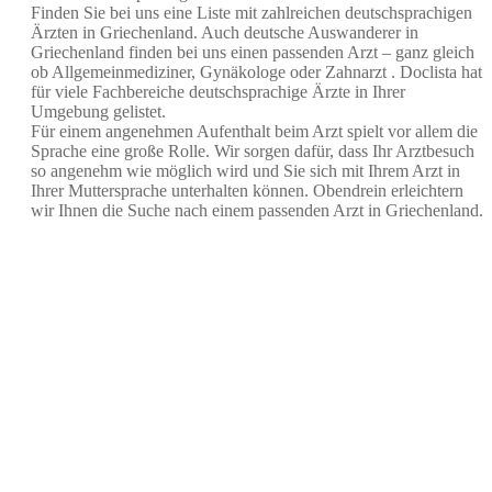
Finden Sie bei uns eine Liste mit zahlreichen deutschsprachigen
Ärzten in Griechenland. Auch deutsche Auswanderer in
Griechenland finden bei uns einen passenden Arzt – ganz gleich
ob Allgemeinmediziner, Gynäkologe oder Zahnarzt . Doclista hat
für viele Fachbereiche deutschsprachige Ärzte in Ihrer
Umgebung gelistet.
Für einem angenehmen Aufenthalt beim Arzt spielt vor allem die
Sprache eine große Rolle. Wir sorgen dafür, dass Ihr Arztbesuch
so angenehm wie möglich wird und Sie sich mit Ihrem Arzt in
Ihrer Muttersprache unterhalten können. Obendrein erleichtern
wir Ihnen die Suche nach einem passenden Arzt in Griechenland.