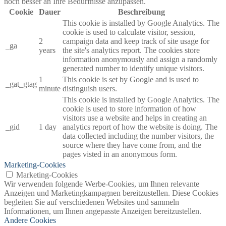
noch besser an Ihre Bedürfnisse anzupassen.
Cookie
Dauer
Beschreibung
This cookie is installed by Google Analytics. The
cookie is used to calculate visitor, session,
2
campaign data and keep track of site usage for
_ga
years
the site's analytics report. The cookies store
information anonymously and assign a randomly
generated number to identify unique visitors.
1
This cookie is set by Google and is used to
_gat_gtag
minute
distinguish users.
This cookie is installed by Google Analytics. The
cookie is used to store information of how
visitors use a website and helps in creating an
_gid
1 day
analytics report of how the website is doing. The
data collected including the number visitors, the
source where they have come from, and the
pages visted in an anonymous form.
Marketing-Cookies
Marketing-Cookies
Wir verwenden folgende Werbe-Cookies, um Ihnen relevante
Anzeigen und Marketingkampagnen bereitzustellen. Diese Cookies
begleiten Sie auf verschiedenen Websites und sammeln
Informationen, um Ihnen angepasste Anzeigen bereitzustellen.
Andere Cookies