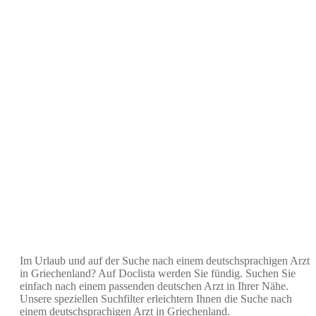
Im Urlaub und auf der Suche nach einem deutschsprachigen Arzt
in Griechenland? Auf Doclista werden Sie fündig. Suchen Sie
einfach nach einem passenden deutschen Arzt in Ihrer Nähe.
Unsere speziellen Suchfilter erleichtern Ihnen die Suche nach
einem deutschsprachigen Arzt in Griechenland.