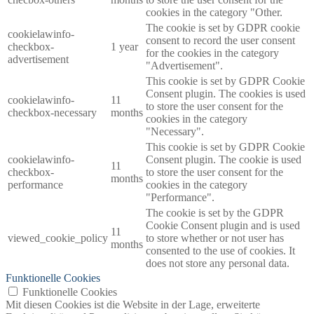
cookies in the category "Other.
The cookie is set by GDPR cookie
cookielawinfo-
consent to record the user consent
checkbox-
1 year
for the cookies in the category
advertisement
"Advertisement".
This cookie is set by GDPR Cookie
Consent plugin. The cookies is used
cookielawinfo-
11
to store the user consent for the
checkbox-necessary
months
cookies in the category
"Necessary".
This cookie is set by GDPR Cookie
cookielawinfo-
Consent plugin. The cookie is used
11
checkbox-
to store the user consent for the
months
performance
cookies in the category
"Performance".
The cookie is set by the GDPR
Cookie Consent plugin and is used
11
viewed_cookie_policy
to store whether or not user has
months
consented to the use of cookies. It
does not store any personal data.
Funktionelle Cookies
Funktionelle Cookies
Mit diesen Cookies ist die Website in der Lage, erweiterte