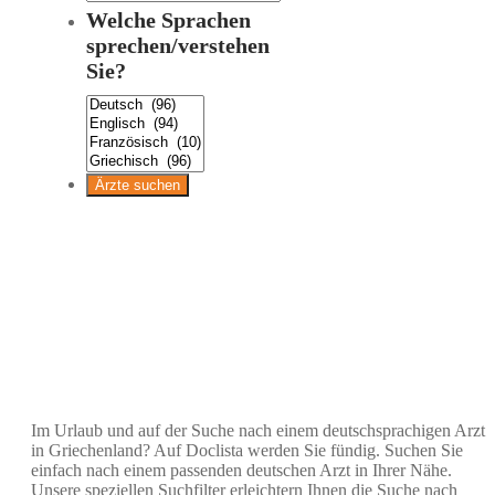
Welche Sprachen
sprechen/verstehen
Sie?
Im Urlaub und auf der Suche nach einem deutschsprachigen Arzt
in Griechenland? Auf Doclista werden Sie fündig. Suchen Sie
einfach nach einem passenden deutschen Arzt in Ihrer Nähe.
Unsere speziellen Suchfilter erleichtern Ihnen die Suche nach