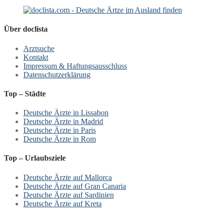
Über doclista
Arztsuche
Kontakt
Impressum & Haftungsausschluss
Datenschutzerklärung
Top – Städte
Deutsche Ärzte in Lissabon
Deutsche Ärzte in Madrid
Deutsche Ärzte in Paris
Deutsche Ärzte in Rom
Top – Urlaubsziele
Deutsche Ärzte auf Mallorca
Deutsche Ärzte auf Gran Canaria
Deutsche Ärzte auf Sardinien
Deutsche Ärzte auf Kreta