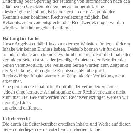
Entfernung oder Sperrung der Nutzung von Informationen nach den
allgemeinen Gesetzen bleiben hiervon unberührt. Eine
diesbezügliche Haftung ist jedoch erst ab dem Zeitpunkt der
Kenntnis einer konkreten Rechtsverletzung möglich. Bei
Bekanntwerden von entsprechenden Rechtsverletzungen werden
wir diese Inhalte umgehend entfernen.
Haftung für Links
Unser Angebot enthält Links zu externen Websites Dritter, auf deren
Inhalte wir keinen Einfluss haben. Deshalb können wir für diese
fremden Inhalte auch keine Gewähr übernehmen. Für die Inhalte der
verlinkten Seiten ist stets der jeweilige Anbieter oder Betreiber der
Seiten verantwortlich. Die verlinkten Seiten wurden zum Zeitpunkt
der Verlinkung auf mögliche Rechtsverstöße überprüft.
Rechtswidrige Inhalte waren zum Zeitpunkt der Verlinkung nicht
erkennbar.
Eine permanente inhaltliche Kontrolle der verlinkten Seiten ist
jedoch ohne konkrete Anhaltspunkte einer Rechtsverletzung nicht
zumutbar. Bei Bekanntwerden von Rechtsverletzungen werden wir
derartige Links
umgehend entfernen.
Urheberrecht
Die durch die Seitenbetreiber erstellten Inhalte und Werke auf diesen
Seiten unterliegen dem deutschen Urheberrecht. Die