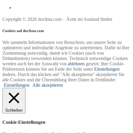
Copyright © 2026 doclista.com – Ärzte im Ausland finden
Cookies auf doclista.com
Wir sammeln Informationen von Besuchern, um unsere Seite zu
optimieren und individuelle Angebote zu unterbreiten. Dafür ist Ihre
Zustimmung notwendig, damit wir Cookies (auch von
Drittanbietern) verwenden können. Technisch notwendige Cookies
werden auch bei der Auswahl von
ablehnen
gesetzt. Ihre Cookie-
Präferenzen können Sie am Ende der Seite unter
Einstellungen
ändern. Durch das klicken auf "Alle akzeptieren" akzeptieren Sie
alle Cookies und die Übermittlung Ihrer Daten in Drittländer
Einstellungen
Alle akzeptieren
Schließen
Cookie-Einstellungen