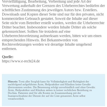
Vervielfältigung, Bearbeitung, Verbreitung und jede Art der
Verwertung außerhalb der Grenzen des Urheberrechtes bedürfen der
schriftlichen Zustimmung des jeweiligen Autors bzw. Erstellers.
Downloads und Kopien dieser Seite sind nur für den privaten, nicht
kommerziellen Gebrauch gestattet. Soweit die Inhalte auf dieser
Seite nicht vom Betreiber erstellt wurden, werden die Urheberrechte
Dritter beachtet. Insbesondere werden Inhalte Dritter als solche
gekennzeichnet. Sollten Sie trotzdem auf eine
Urheberrechtsverletzung aufmerksam werden, bitten wir um einen
entsprechenden Hinweis. Bei Bekanntwerden von
Rechtsverletzungen werden wir derartige Inhalte umgehend
entfernen.
Quelle:
https://www.e-recht24.de
Hinweis:
Trotz aller Sorgfalt kann für Vollständigkeit und Richtigkeit der
nachfolgend aufgeführten Ärzte, Heilpraktiker und Kliniken keine Gewähr
übernommen werden. Die Benennung erfolgt unverbindlich und ohne Gewähr.
Ärzte, Heilpraktiker und Kliniken stehen in keiner rechtlichen Beziehung zu
Doclista. Patienten sind für alle Kosten im Zusammenhang mit der
Inanspruchnahme der Dienste der auf der Liste genannten Ärzte selbst
verantwortlich.