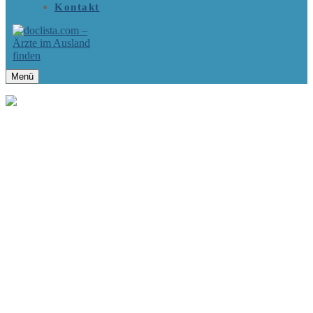
Kontakt
Menü
STARTSEITE
ARZTSUCHE
LÄNDER-ARZTSUCHE
DEUTSCHE ÄRZTE IN FINNLAND
DEUTSCHE ÄRZTE IN FRANKREICH
DEUTSCHE ALLGEMEINÄRZTE IN FRANKREICH
DEUTSCHE HNO-ÄRTZE IN FRANKREICH
DEUTSCHE KINDERÄRZTE IN FRANKREICH
DEUTSCHE ZAHNÄRZTE IN FRANKREICH