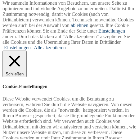
Wir sammeln Informationen von Besuchern, um unsere Seite zu
optimieren und individuelle Angebote zu unterbreiten. Dafür ist Ihre
Zustimmung notwendig, damit wir Cookies (auch von
Drittanbietern) verwenden können. Technisch notwendige Cookies
werden auch bei der Auswahl von
ablehnen
gesetzt. Ihre Cookie-
Präferenzen können Sie am Ende der Seite unter
Einstellungen
ändern. Durch das klicken auf "Alle akzeptieren" akzeptieren Sie
alle Cookies und die Übermittlung Ihrer Daten in Drittländer
Einstellungen
Alle akzeptieren
Schließen
Cookie-Einstellungen
Diese Website verwendet Cookies, um die Benutzung zu
verbessern, während Sie durch die Website navigieren. Von diesen
werden die Cookies, die als "notwendit" kategorisiert werden, in
Ihrem Browser gespeichert, da sie für grundlegende Funktionen der
Website erforderlich sind. Wir verwenden auch Cookies von
Drittanbietern, mit denen wir analysieren und verstehen können, wie
Nutzer unsere Website nutzen, um diese zu verbessern. Diese
Cookies werden nur mit Ihrer Zustimmung in Ihrem Browser