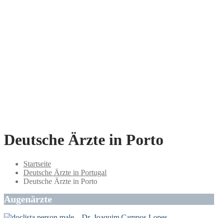
DEUTSCHE ALLGEMEINÄRZTE IN TSCHECHIEN
DEUTSCHE KINDERÄRZTE IN TSCHECHIEN
DEUTSCHE ZAHNÄRZTE IN TSCHECHIEN
DEUTSCHE ÄRZTE AUF ZYPERN
DEUTSCHE ALLGEMEINÄRZTE AUF ZYPERN
DEUTSCHE ZAHNÄRZTE AUF ZYPERN
KONTAKT
Deutsche Ärzte in Porto
Startseite
Deutsche Ärzte in Portugal
Deutsche Ärzte in Porto
Augenärzte
Dr. Joaquim Campos Lopes