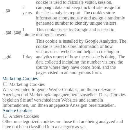
cookie is used to calculate visitor, session,
2
campaign data and keep track of site usage for
_ga
years
the site's analytics report. The cookies store
information anonymously and assign a randomly
generated number to identify unique visitors.
1
This cookie is set by Google and is used to
_gat_gtag
minute
distinguish users.
This cookie is installed by Google Analytics. The
cookie is used to store information of how
visitors use a website and helps in creating an
_gid
1 day
analytics report of how the website is doing. The
data collected including the number visitors, the
source where they have come from, and the
pages visted in an anonymous form.
Marketing-Cookies
Marketing-Cookies
Wir verwenden folgende Werbe-Cookies, um Ihnen relevante
Anzeigen und Marketingkampagnen bereitzustellen. Diese Cookies
begleiten Sie auf verschiedenen Websites und sammeln
Informationen, um Ihnen angepasste Anzeigen bereitzustellen.
Andere Cookies
Andere Cookies
Other uncategorized cookies are those that are being analyzed and
have not been classified into a category as yet.