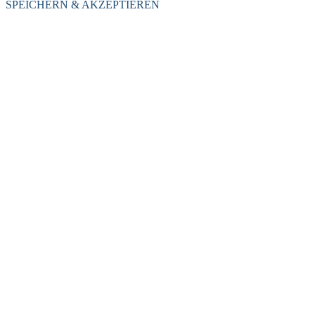
SPEICHERN & AKZEPTIEREN