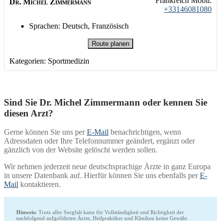
Frankreich
Mobil
:
Dr.
Michel
Zimmermann
+33146081080
Sprachen: Deutsch, Französisch
Route planen
Kategorien:
Sportmedizin
Sind Sie
Dr. Michel Zimmermann
oder kennen Sie
diesen Arzt?
Gerne können Sie uns per
E-Mail
benachrichtigen, wenn
Adressdaten oder Ihre Telefonnummer geändert, ergänzt oder
gänzlich von der Website gelöscht werden sollen.
Wir nehmen jederzeit neue deutschsprachige Ärzte in ganz Europa
in unsere Datenbank auf. Hierfür können Sie uns ebenfalls per
E-
Mail
kontaktieren.
Hinweis:
Trotz aller Sorgfalt kann für Vollständigkeit und Richtigkeit der
nachfolgend aufgeführten Ärzte, Heilpraktiker und Kliniken keine Gewähr