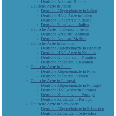
Deutsche Ärzte auf Rhodos
Deutsche Ärzte in Italien
Deutsche Allgemeinärzte in Italien
Deutsche HNO-Ärtze in Italien
Deutsche Kinderärzte in Italien
Deutsche Zahnärzte in Italien
Deutsche Ärzte – Italienische Inseln
Deutsche Ärzte auf Sardinien
Deutsche Ärzte auf Sizilien
Deutsche Ärzte in Kroatien
Deutsche Allgemeinärzte in Kroatien
Deutsche HNO-Ärtze in Kroatien
Deutsche Kinderärzte in Kroatien
Deutsche Zahnärzte in Kroatien
Deutsche Ärzte in Polen
Deutsche Allgemeinärzte in Polen
Deutsche Zahnärzte in Polen
Deutsche Ärzte in Portugal
Deutsche Allgemeinärzte in Portugal
Deutsche HNO-Ärtze in Portugal
Deutsche Kinderärzte in Portugal
Deutsche Zahnärzte in Portugal
Deutsche Ärzte in Schweden
Deutsche Allgemeinärzte in Schweden
Deutsche Zahnärzte in Schweden