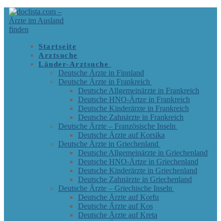
Zum
Menü
Schließen
Inhalt
springen
Startseite
Arztsuche
Länder-Arztsuche
Deutsche Ärzte in Finnland
Deutsche Ärzte in Frankreich
Deutsche Allgemeinärzte in Frankreich
Deutsche HNO-Ärtze in Frankreich
Deutsche Kinderärzte in Frankreich
Deutsche Zahnärzte in Frankreich
Deutsche Ärzte – Französische Inseln
Deutsche Ärzte auf Korsika
Deutsche Ärzte in Griechenland
Deutsche Allgemeinärzte in Griechenland
Deutsche HNO-Ärtze in Griechenland
Deutsche Kinderärzte in Griechenland
Deutsche Zahnärzte in Griechenland
Deutsche Ärzte – Griechische Inseln
Deutsche Ärzte auf Korfu
Deutsche Ärzte auf Kos
Deutsche Ärzte auf Kreta