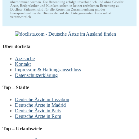
übernommen werden. Die Benennung erfolgt unverbindlich und ohne Gewähr.
Ärzte, Heilpraktiker und Kliniken stehen in keiner rechtlichen Beziehung zu
Doclista. Patienten sind für alle Kosten im Zusammenhang mit der
Inanspruchnahme der Dienste der auf der Liste genannten Ärzte selbst
verantwortlich.
Über doclista
Arztsuche
Kontakt
Impressum & Haftungsausschluss
Datenschutzerklärung
Top – Städte
Deutsche Ärzte in Lissabon
Deutsche Ärzte in Madrid
Deutsche Ärzte in Paris
Deutsche Ärzte in Rom
Top – Urlaubsziele