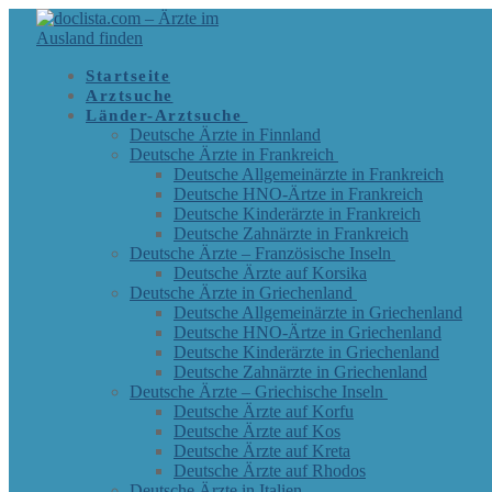
Zum
Menü
Schließen
Inhalt
springen
Startseite
Arztsuche
Länder-Arztsuche
Deutsche Ärzte in Finnland
Deutsche Ärzte in Frankreich
Deutsche Allgemeinärzte in Frankreich
Deutsche HNO-Ärtze in Frankreich
Deutsche Kinderärzte in Frankreich
Deutsche Zahnärzte in Frankreich
Deutsche Ärzte – Französische Inseln
Deutsche Ärzte auf Korsika
Deutsche Ärzte in Griechenland
Deutsche Allgemeinärzte in Griechenland
Deutsche HNO-Ärtze in Griechenland
Deutsche Kinderärzte in Griechenland
Deutsche Zahnärzte in Griechenland
Deutsche Ärzte – Griechische Inseln
Deutsche Ärzte auf Korfu
Deutsche Ärzte auf Kos
Deutsche Ärzte auf Kreta
Deutsche Ärzte auf Rhodos
Deutsche Ärzte in Italien