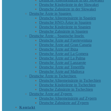
Deutsche Allgemeinärzte in der Slowakei
Deutsche Kinderärzte in der Slowakei
Deutsche Zahnärzte in der Slowakei
Deutsche Ärzte in Spanien
Deutsche Allgemeinärzte in Spanien
Deutsche HNO-Ärtze in Spanien
Deutsche Kinderärzte in Spanien
Deutsche Zahnärzte in Spanien
Deutsche Ärzte – Spanische Inseln
Deutsche Ärzte auf Fuerteventura
Deutsche Ärzte auf Gran Canaria
Deutsche Ärzte auf Ibiza
Deutsche Ärzte auf La Gomera
Deutsche Ärzte auf La Palma
Deutsche Ärzte auf Lanzarote
Deutsche Ärzte auf Teneriffa
Deutsche Ärzte auf Mallorca
Deutsche Ärzte in Tschechien
Deutsche Allgemeinärzte in Tschechien
Deutsche Kinderärzte in Tschechien
Deutsche Zahnärzte in Tschechien
Deutsche Ärzte auf Zypern
Deutsche Allgemeinärzte auf Zypern
Deutsche Zahnärzte auf Zypern
Kontakt