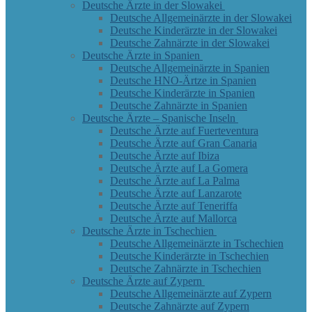
Deutsche Ärzte in der Slowakei
Deutsche Allgemeinärzte in der Slowakei
Deutsche Kinderärzte in der Slowakei
Deutsche Zahnärzte in der Slowakei
Deutsche Ärzte in Spanien
Deutsche Allgemeinärzte in Spanien
Deutsche HNO-Ärtze in Spanien
Deutsche Kinderärzte in Spanien
Deutsche Zahnärzte in Spanien
Deutsche Ärzte – Spanische Inseln
Deutsche Ärzte auf Fuerteventura
Deutsche Ärzte auf Gran Canaria
Deutsche Ärzte auf Ibiza
Deutsche Ärzte auf La Gomera
Deutsche Ärzte auf La Palma
Deutsche Ärzte auf Lanzarote
Deutsche Ärzte auf Teneriffa
Deutsche Ärzte auf Mallorca
Deutsche Ärzte in Tschechien
Deutsche Allgemeinärzte in Tschechien
Deutsche Kinderärzte in Tschechien
Deutsche Zahnärzte in Tschechien
Deutsche Ärzte auf Zypern
Deutsche Allgemeinärzte auf Zypern
Deutsche Zahnärzte auf Zypern