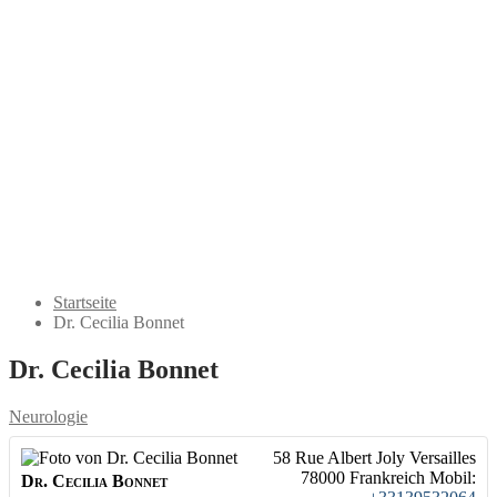
DEUTSCHE ALLGEMEINÄRZTE IN TSCHECHIEN
DEUTSCHE KINDERÄRZTE IN TSCHECHIEN
DEUTSCHE ZAHNÄRZTE IN TSCHECHIEN
DEUTSCHE ÄRZTE AUF ZYPERN
DEUTSCHE ALLGEMEINÄRZTE AUF ZYPERN
DEUTSCHE ZAHNÄRZTE AUF ZYPERN
KONTAKT
Startseite
Dr. Cecilia Bonnet
Dr. Cecilia Bonnet
Neurologie
58 Rue Albert Joly
Versailles
78000
Frankreich
Mobil
:
Dr.
Cecilia
Bonnet