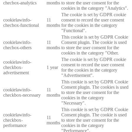
checbox-analytics
months
to store the user consent for the
cookies in the category "Analytics".
The cookie is set by GDPR cookie
cookielawinfo-
11
consent to record the user consent
checbox-functional
months
for the cookies in the category
"Functional".
This cookie is set by GDPR Cookie
cookielawinfo-
11
Consent plugin. The cookie is used
checbox-others
months
to store the user consent for the
cookies in the category "Other.
The cookie is set by GDPR cookie
cookielawinfo-
consent to record the user consent
checkbox-
1 year
for the cookies in the category
advertisement
"Advertisement".
This cookie is set by GDPR Cookie
Consent plugin. The cookies is used
cookielawinfo-
11
to store the user consent for the
checkbox-necessary
months
cookies in the category
"Necessary".
This cookie is set by GDPR Cookie
cookielawinfo-
Consent plugin. The cookie is used
11
checkbox-
to store the user consent for the
months
performance
cookies in the category
"Performance".