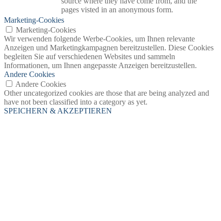
source where they have come from, and the
pages visted in an anonymous form.
Marketing-Cookies
Marketing-Cookies
Wir verwenden folgende Werbe-Cookies, um Ihnen relevante
Anzeigen und Marketingkampagnen bereitzustellen. Diese Cookies
begleiten Sie auf verschiedenen Websites und sammeln
Informationen, um Ihnen angepasste Anzeigen bereitzustellen.
Andere Cookies
Andere Cookies
Other uncategorized cookies are those that are being analyzed and
have not been classified into a category as yet.
SPEICHERN & AKZEPTIEREN