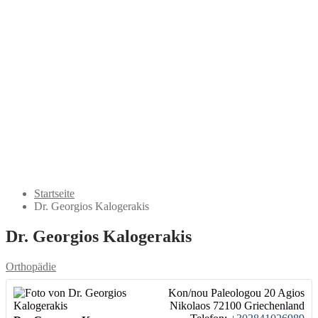
DEUTSCHE ALLGEMEINÄRZTE IN TSCHECHIEN
DEUTSCHE KINDERÄRZTE IN TSCHECHIEN
DEUTSCHE ZAHNÄRZTE IN TSCHECHIEN
DEUTSCHE ÄRZTE AUF ZYPERN
DEUTSCHE ALLGEMEINÄRZTE AUF ZYPERN
DEUTSCHE ZAHNÄRZTE AUF ZYPERN
KONTAKT
Startseite
Dr. Georgios Kalogerakis
Dr. Georgios Kalogerakis
Orthopädie
Kon/nou Paleologou 20
Agios
Nikolaos
72100
Griechenland