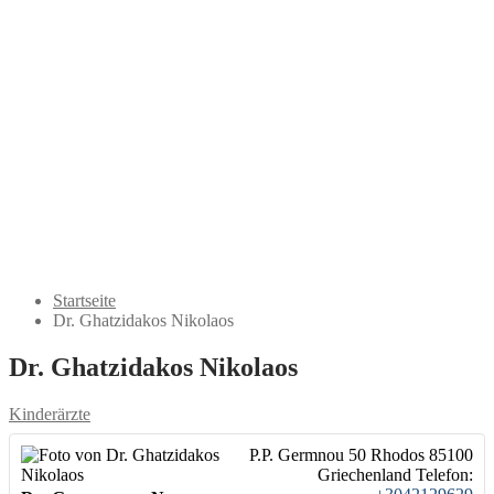
DEUTSCHE ALLGEMEINÄRZTE IN TSCHECHIEN
DEUTSCHE KINDERÄRZTE IN TSCHECHIEN
DEUTSCHE ZAHNÄRZTE IN TSCHECHIEN
DEUTSCHE ÄRZTE AUF ZYPERN
DEUTSCHE ALLGEMEINÄRZTE AUF ZYPERN
DEUTSCHE ZAHNÄRZTE AUF ZYPERN
KONTAKT
Startseite
Dr. Ghatzidakos Nikolaos
Dr. Ghatzidakos Nikolaos
Kinderärzte
P.P. Germnou 50
Rhodos
85100
Griechenland
Telefon
: