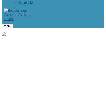
Kontakt
Menü
STARTSEITE
ARZTSUCHE
LÄNDER-ARZTSUCHE
DEUTSCHE ÄRZTE IN FINNLAND
DEUTSCHE ÄRZTE IN FRANKREICH
DEUTSCHE ALLGEMEINÄRZTE IN FRANKREICH
DEUTSCHE HNO-ÄRTZE IN FRANKREICH
DEUTSCHE KINDERÄRZTE IN FRANKREICH
DEUTSCHE ZAHNÄRZTE IN FRANKREICH