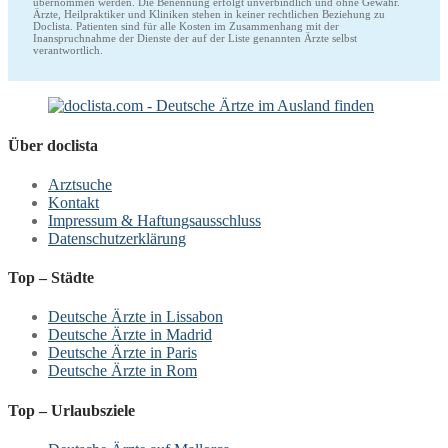
übernommen werden. Die Benennung erfolgt unverbindlich und ohne Gewähr.
Ärzte, Heilpraktiker und Kliniken stehen in keiner rechtlichen Beziehung zu
Doclista. Patienten sind für alle Kosten im Zusammenhang mit der
Inanspruchnahme der Dienste der auf der Liste genannten Ärzte selbst
verantwortlich.
Über doclista
Arztsuche
Kontakt
Impressum & Haftungsausschluss
Datenschutzerklärung
Top – Städte
Deutsche Ärzte in Lissabon
Deutsche Ärzte in Madrid
Deutsche Ärzte in Paris
Deutsche Ärzte in Rom
Top – Urlaubsziele