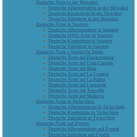
Deutsche Ärzte in der Slowakei
Deutsche Allgemeinärzte in der Slowakei
Deutsche Kinderärzte in der Slowakei
Deutsche Zahnärzte in der Slowakei
Deutsche Ärzte in Spanien
Deutsche Allgemeinärzte in Spanien
Deutsche HNO-Ärtze in Spanien
Deutsche Kinderärzte in Spanien
Deutsche Zahnärzte in Spanien
Deutsche Ärzte – Spanische Inseln
Deutsche Ärzte auf Fuerteventura
Deutsche Ärzte auf Gran Canaria
Deutsche Ärzte auf Ibiza
Deutsche Ärzte auf La Gomera
Deutsche Ärzte auf La Palma
Deutsche Ärzte auf Lanzarote
Deutsche Ärzte auf Teneriffa
Deutsche Ärzte auf Mallorca
Deutsche Ärzte in Tschechien
Deutsche Allgemeinärzte in Tschechien
Deutsche Kinderärzte in Tschechien
Deutsche Zahnärzte in Tschechien
Deutsche Ärzte auf Zypern
Deutsche Allgemeinärzte auf Zypern
Deutsche Zahnärzte auf Zypern