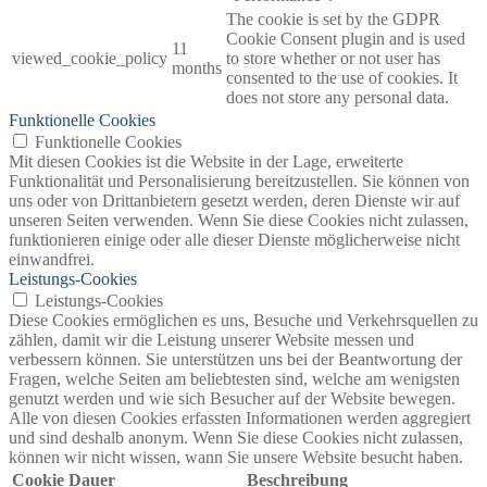
The cookie is set by the GDPR
Cookie Consent plugin and is used
11
viewed_cookie_policy
to store whether or not user has
months
consented to the use of cookies. It
does not store any personal data.
Funktionelle Cookies
Funktionelle Cookies
Mit diesen Cookies ist die Website in der Lage, erweiterte
Funktionalität und Personalisierung bereitzustellen. Sie können von
uns oder von Drittanbietern gesetzt werden, deren Dienste wir auf
unseren Seiten verwenden. Wenn Sie diese Cookies nicht zulassen,
funktionieren einige oder alle dieser Dienste möglicherweise nicht
einwandfrei.
Leistungs-Cookies
Leistungs-Cookies
Diese Cookies ermöglichen es uns, Besuche und Verkehrsquellen zu
zählen, damit wir die Leistung unserer Website messen und
verbessern können. Sie unterstützen uns bei der Beantwortung der
Fragen, welche Seiten am beliebtesten sind, welche am wenigsten
genutzt werden und wie sich Besucher auf der Website bewegen.
Alle von diesen Cookies erfassten Informationen werden aggregiert
und sind deshalb anonym. Wenn Sie diese Cookies nicht zulassen,
können wir nicht wissen, wann Sie unsere Website besucht haben.
Cookie
Dauer
Beschreibung