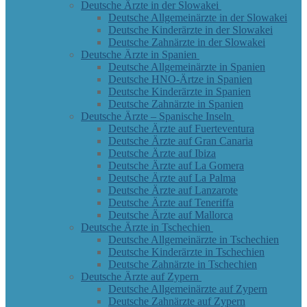
Deutsche Ärzte in der Slowakei
Deutsche Allgemeinärzte in der Slowakei
Deutsche Kinderärzte in der Slowakei
Deutsche Zahnärzte in der Slowakei
Deutsche Ärzte in Spanien
Deutsche Allgemeinärzte in Spanien
Deutsche HNO-Ärtze in Spanien
Deutsche Kinderärzte in Spanien
Deutsche Zahnärzte in Spanien
Deutsche Ärzte – Spanische Inseln
Deutsche Ärzte auf Fuerteventura
Deutsche Ärzte auf Gran Canaria
Deutsche Ärzte auf Ibiza
Deutsche Ärzte auf La Gomera
Deutsche Ärzte auf La Palma
Deutsche Ärzte auf Lanzarote
Deutsche Ärzte auf Teneriffa
Deutsche Ärzte auf Mallorca
Deutsche Ärzte in Tschechien
Deutsche Allgemeinärzte in Tschechien
Deutsche Kinderärzte in Tschechien
Deutsche Zahnärzte in Tschechien
Deutsche Ärzte auf Zypern
Deutsche Allgemeinärzte auf Zypern
Deutsche Zahnärzte auf Zypern