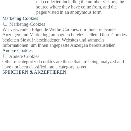
data collected including the number visitors, the
source where they have come from, and the
pages visted in an anonymous form.
Marketing-Cookies
Marketing-Cookies
Wir verwenden folgende Werbe-Cookies, um Ihnen relevante
Anzeigen und Marketingkampagnen bereitzustellen. Diese Cookies
begleiten Sie auf verschiedenen Websites und sammeln
Informationen, um Ihnen angepasste Anzeigen bereitzustellen.
Andere Cookies
Andere Cookies
Other uncategorized cookies are those that are being analyzed and
have not been classified into a category as yet.
SPEICHERN & AKZEPTIEREN