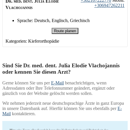
+302107222770
Mobil
:
Dr. med. dent.
Julia Elodie
+306947262211
Vlachojannis
Sprache: Deutsch, Englisch, Griechisch
Route planen
Kategorien:
Kieferorthopädie
Sind Sie
Dr. med. dent. Julia Elodie Vlachojannis
oder kennen Sie diesen Arzt?
Gerne können Sie uns per
E-Mail
benachrichtigen, wenn
Adressdaten oder Ihre Telefonnummer geändert, ergänzt oder
gänzlich von der Website gelöscht werden sollen.
Wir nehmen jederzeit neue deutschsprachige Ärzte in ganz Europa
in unsere Datenbank auf. Hierfür können Sie uns ebenfalls per
E-
Mail
kontaktieren.