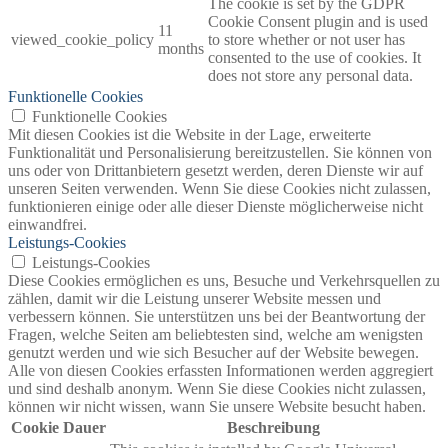
The cookie is set by the GDPR
Cookie Consent plugin and is used
11
viewed_cookie_policy
to store whether or not user has
months
consented to the use of cookies. It
does not store any personal data.
Funktionelle Cookies
Funktionelle Cookies
Mit diesen Cookies ist die Website in der Lage, erweiterte
Funktionalität und Personalisierung bereitzustellen. Sie können von
uns oder von Drittanbietern gesetzt werden, deren Dienste wir auf
unseren Seiten verwenden. Wenn Sie diese Cookies nicht zulassen,
funktionieren einige oder alle dieser Dienste möglicherweise nicht
einwandfrei.
Leistungs-Cookies
Leistungs-Cookies
Diese Cookies ermöglichen es uns, Besuche und Verkehrsquellen zu
zählen, damit wir die Leistung unserer Website messen und
verbessern können. Sie unterstützen uns bei der Beantwortung der
Fragen, welche Seiten am beliebtesten sind, welche am wenigsten
genutzt werden und wie sich Besucher auf der Website bewegen.
Alle von diesen Cookies erfassten Informationen werden aggregiert
und sind deshalb anonym. Wenn Sie diese Cookies nicht zulassen,
können wir nicht wissen, wann Sie unsere Website besucht haben.
Cookie
Dauer
Beschreibung