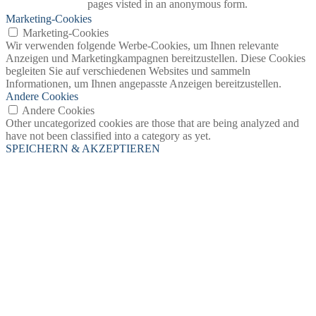
pages visted in an anonymous form.
Marketing-Cookies
Marketing-Cookies
Wir verwenden folgende Werbe-Cookies, um Ihnen relevante
Anzeigen und Marketingkampagnen bereitzustellen. Diese Cookies
begleiten Sie auf verschiedenen Websites und sammeln
Informationen, um Ihnen angepasste Anzeigen bereitzustellen.
Andere Cookies
Andere Cookies
Other uncategorized cookies are those that are being analyzed and
have not been classified into a category as yet.
SPEICHERN & AKZEPTIEREN