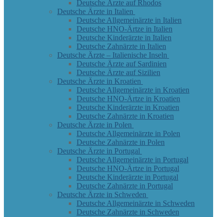
Deutsche Ärzte auf Rhodos
Deutsche Ärzte in Italien
Deutsche Allgemeinärzte in Italien
Deutsche HNO-Ärtze in Italien
Deutsche Kinderärzte in Italien
Deutsche Zahnärzte in Italien
Deutsche Ärzte – Italienische Inseln
Deutsche Ärzte auf Sardinien
Deutsche Ärzte auf Sizilien
Deutsche Ärzte in Kroatien
Deutsche Allgemeinärzte in Kroatien
Deutsche HNO-Ärtze in Kroatien
Deutsche Kinderärzte in Kroatien
Deutsche Zahnärzte in Kroatien
Deutsche Ärzte in Polen
Deutsche Allgemeinärzte in Polen
Deutsche Zahnärzte in Polen
Deutsche Ärzte in Portugal
Deutsche Allgemeinärzte in Portugal
Deutsche HNO-Ärtze in Portugal
Deutsche Kinderärzte in Portugal
Deutsche Zahnärzte in Portugal
Deutsche Ärzte in Schweden
Deutsche Allgemeinärzte in Schweden
Deutsche Zahnärzte in Schweden