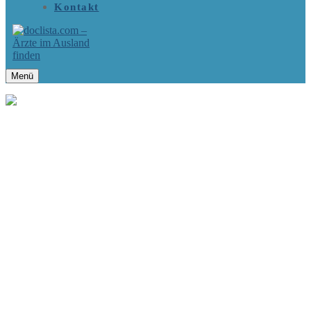
Kontakt
Menü
STARTSEITE
ARZTSUCHE
LÄNDER-ARZTSUCHE
DEUTSCHE ÄRZTE IN FINNLAND
DEUTSCHE ÄRZTE IN FRANKREICH
DEUTSCHE ALLGEMEINÄRZTE IN FRANKREICH
DEUTSCHE HNO-ÄRTZE IN FRANKREICH
DEUTSCHE KINDERÄRZTE IN FRANKREICH
DEUTSCHE ZAHNÄRZTE IN FRANKREICH