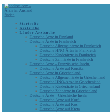
Zum
Menü
Schließen
Inhalt
springen
Startseite
Arztsuche
Länder-Arztsuche
Deutsche Ärzte in Finnland
Deutsche Ärzte in Frankreich
Deutsche Allgemeinärzte in Frankreich
Deutsche HNO-Ärtze in Frankreich
Deutsche Kinderärzte in Frankreich
Deutsche Zahnärzte in Frankreich
Deutsche Ärzte – Französische Inseln
Deutsche Ärzte auf Korsika
Deutsche Ärzte in Griechenland
Deutsche Allgemeinärzte in Griechenland
Deutsche HNO-Ärtze in Griechenland
Deutsche Kinderärzte in Griechenland
Deutsche Zahnärzte in Griechenland
Deutsche Ärzte – Griechische Inseln
Deutsche Ärzte auf Korfu
Deutsche Ärzte auf Kos
Deutsche Ärzte auf Kreta