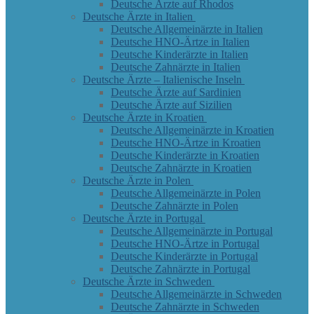
Deutsche Ärzte auf Rhodos
Deutsche Ärzte in Italien
Deutsche Allgemeinärzte in Italien
Deutsche HNO-Ärtze in Italien
Deutsche Kinderärzte in Italien
Deutsche Zahnärzte in Italien
Deutsche Ärzte – Italienische Inseln
Deutsche Ärzte auf Sardinien
Deutsche Ärzte auf Sizilien
Deutsche Ärzte in Kroatien
Deutsche Allgemeinärzte in Kroatien
Deutsche HNO-Ärtze in Kroatien
Deutsche Kinderärzte in Kroatien
Deutsche Zahnärzte in Kroatien
Deutsche Ärzte in Polen
Deutsche Allgemeinärzte in Polen
Deutsche Zahnärzte in Polen
Deutsche Ärzte in Portugal
Deutsche Allgemeinärzte in Portugal
Deutsche HNO-Ärtze in Portugal
Deutsche Kinderärzte in Portugal
Deutsche Zahnärzte in Portugal
Deutsche Ärzte in Schweden
Deutsche Allgemeinärzte in Schweden
Deutsche Zahnärzte in Schweden