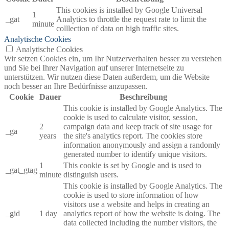
This cookies is installed by Google Universal
1
_gat
Analytics to throttle the request rate to limit the
minute
colllection of data on high traffic sites.
Analytische Cookies
Analytische Cookies
Wir setzen Cookies ein, um Ihr Nutzerverhalten besser zu verstehen
und Sie bei Ihrer Navigation auf unserer Internetseite zu
unterstützen. Wir nutzen diese Daten außerdem, um die Website
noch besser an Ihre Bedürfnisse anzupassen.
Cookie
Dauer
Beschreibung
This cookie is installed by Google Analytics. The
cookie is used to calculate visitor, session,
2
campaign data and keep track of site usage for
_ga
years
the site's analytics report. The cookies store
information anonymously and assign a randomly
generated number to identify unique visitors.
1
This cookie is set by Google and is used to
_gat_gtag
minute
distinguish users.
This cookie is installed by Google Analytics. The
cookie is used to store information of how
visitors use a website and helps in creating an
_gid
1 day
analytics report of how the website is doing. The
data collected including the number visitors, the