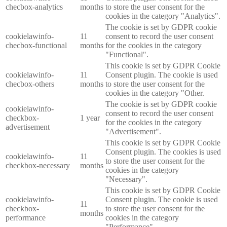
checbox-analytics
months
to store the user consent for the
cookies in the category "Analytics".
The cookie is set by GDPR cookie
cookielawinfo-
11
consent to record the user consent
checbox-functional
months
for the cookies in the category
"Functional".
This cookie is set by GDPR Cookie
cookielawinfo-
11
Consent plugin. The cookie is used
checbox-others
months
to store the user consent for the
cookies in the category "Other.
The cookie is set by GDPR cookie
cookielawinfo-
consent to record the user consent
checkbox-
1 year
for the cookies in the category
advertisement
"Advertisement".
This cookie is set by GDPR Cookie
Consent plugin. The cookies is used
cookielawinfo-
11
to store the user consent for the
checkbox-necessary
months
cookies in the category
"Necessary".
This cookie is set by GDPR Cookie
cookielawinfo-
Consent plugin. The cookie is used
11
checkbox-
to store the user consent for the
months
performance
cookies in the category
"Performance".