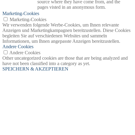
source where they have come from, and the
pages visted in an anonymous form.
Marketing-Cookies
Marketing-Cookies
Wir verwenden folgende Werbe-Cookies, um Ihnen relevante
Anzeigen und Marketingkampagnen bereitzustellen. Diese Cookies
begleiten Sie auf verschiedenen Websites und sammeln
Informationen, um Ihnen angepasste Anzeigen bereitzustellen.
Andere Cookies
Andere Cookies
Other uncategorized cookies are those that are being analyzed and
have not been classified into a category as yet.
SPEICHERN & AKZEPTIEREN