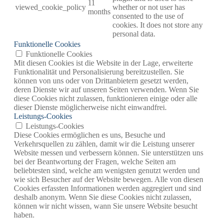
11
viewed_cookie_policy
whether or not user has
months
consented to the use of
cookies. It does not store any
personal data.
Funktionelle Cookies
Funktionelle Cookies
Mit diesen Cookies ist die Website in der Lage, erweiterte
Funktionalität und Personalisierung bereitzustellen. Sie
können von uns oder von Drittanbietern gesetzt werden,
deren Dienste wir auf unseren Seiten verwenden. Wenn Sie
diese Cookies nicht zulassen, funktionieren einige oder alle
dieser Dienste möglicherweise nicht einwandfrei.
Leistungs-Cookies
Leistungs-Cookies
Diese Cookies ermöglichen es uns, Besuche und
Verkehrsquellen zu zählen, damit wir die Leistung unserer
Website messen und verbessern können. Sie unterstützen uns
bei der Beantwortung der Fragen, welche Seiten am
beliebtesten sind, welche am wenigsten genutzt werden und
wie sich Besucher auf der Website bewegen. Alle von diesen
Cookies erfassten Informationen werden aggregiert und sind
deshalb anonym. Wenn Sie diese Cookies nicht zulassen,
können wir nicht wissen, wann Sie unsere Website besucht
haben.