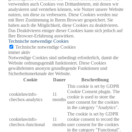
verwenden auch Cookies von Drittanbietern, mit denen wir
analysieren und verstehen können, wie Nutzer unsere Website
nutzen, um diese zu verbessern. Diese Cookies werden nur
mit Ihrer Zustimmung in Ihrem Browser gespeichert. Sie
haben auch die Möglichkeit, diese Cookies zu deaktivieren.
Das Deaktivieren einiger dieser Cookies kann sich jedoch auf
Ihre Browser-Erfahrung auswirken.
Technische notwendige Cookies
Technische notwendige Cookies
immer aktiv
Notwendige Cookies sind unbedingt erforderlich, damit die
Website ordnungsgemäß funktioniert. Diese Cookies
gewährleisten anonym grundlegende Funktionen und
Sicherheitsmerkmale der Website.
Cookie
Dauer
Beschreibung
This cookie is set by GDPR
Cookie Consent plugin. The
cookielawinfo-
11
cookie is used to store the
checbox-analytics
months
user consent for the cookies
in the category "Analytics".
The cookie is set by GDPR
cookielawinfo-
11
cookie consent to record the
checbox-functional
months
user consent for the cookies
in the category "Functional".