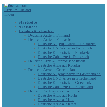
Zum
Menü
Schließen
Inhalt
springen
Startseite
Arztsuche
Länder-Arztsuche
Deutsche Ärzte in Finnland
Deutsche Ärzte in Frankreich
Deutsche Allgemeinärzte in Frankreich
Deutsche HNO-Ärtze in Frankreich
Deutsche Kinderärzte in Frankreich
Deutsche Zahnärzte in Frankreich
Deutsche Ärzte – Französische Inseln
Deutsche Ärzte auf Korsika
Deutsche Ärzte in Griechenland
Deutsche Allgemeinärzte in Griechenland
Deutsche HNO-Ärtze in Griechenland
Deutsche Kinderärzte in Griechenland
Deutsche Zahnärzte in Griechenland
Deutsche Ärzte – Griechische Inseln
Deutsche Ärzte auf Korfu
Deutsche Ärzte auf Kos
Deutsche Ärzte auf Kreta