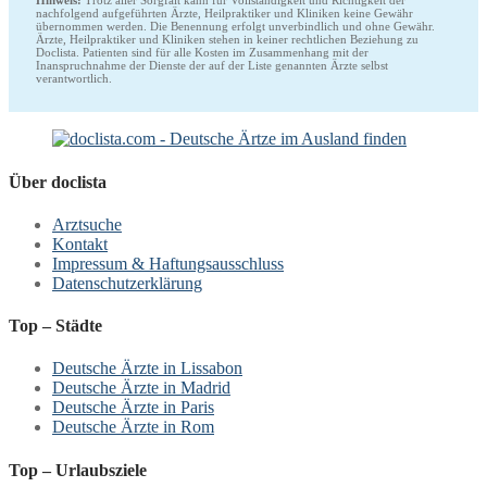
Hinweis:
Trotz aller Sorgfalt kann für Vollständigkeit und Richtigkeit der
nachfolgend aufgeführten Ärzte, Heilpraktiker und Kliniken keine Gewähr
übernommen werden. Die Benennung erfolgt unverbindlich und ohne Gewähr.
Ärzte, Heilpraktiker und Kliniken stehen in keiner rechtlichen Beziehung zu
Doclista. Patienten sind für alle Kosten im Zusammenhang mit der
Inanspruchnahme der Dienste der auf der Liste genannten Ärzte selbst
verantwortlich.
Über doclista
Arztsuche
Kontakt
Impressum & Haftungsausschluss
Datenschutzerklärung
Top – Städte
Deutsche Ärzte in Lissabon
Deutsche Ärzte in Madrid
Deutsche Ärzte in Paris
Deutsche Ärzte in Rom
Top – Urlaubsziele