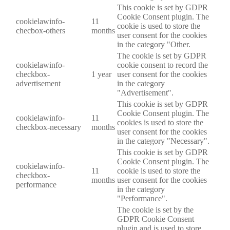
This cookie is set by GDPR
Cookie Consent plugin. The
cookielawinfo-
11
cookie is used to store the
checbox-others
months
user consent for the cookies
in the category "Other.
The cookie is set by GDPR
cookielawinfo-
cookie consent to record the
checkbox-
1 year
user consent for the cookies
advertisement
in the category
"Advertisement".
This cookie is set by GDPR
Cookie Consent plugin. The
cookielawinfo-
11
cookies is used to store the
checkbox-necessary
months
user consent for the cookies
in the category "Necessary".
This cookie is set by GDPR
Cookie Consent plugin. The
cookielawinfo-
11
cookie is used to store the
checkbox-
months
user consent for the cookies
performance
in the category
"Performance".
The cookie is set by the
GDPR Cookie Consent
plugin and is used to store