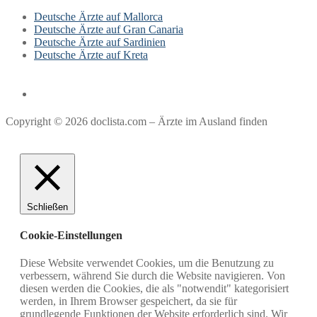
Deutsche Ärzte auf Mallorca
Deutsche Ärzte auf Gran Canaria
Deutsche Ärzte auf Sardinien
Deutsche Ärzte auf Kreta
Copyright © 2026 doclista.com – Ärzte im Ausland finden
Schließen
Cookie-Einstellungen
Diese Website verwendet Cookies, um die Benutzung zu
verbessern, während Sie durch die Website navigieren. Von
diesen werden die Cookies, die als "notwendit" kategorisiert
werden, in Ihrem Browser gespeichert, da sie für
grundlegende Funktionen der Website erforderlich sind. Wir