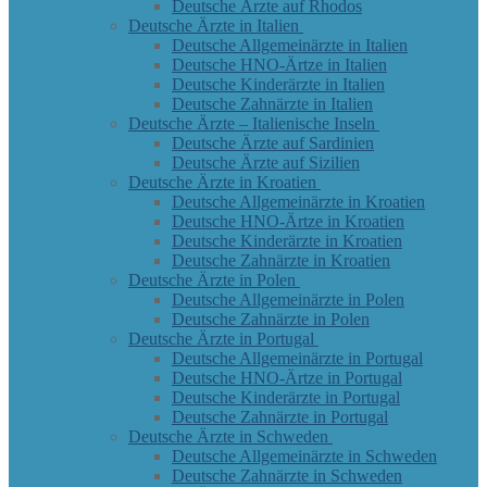
Deutsche Ärzte auf Rhodos
Deutsche Ärzte in Italien
Deutsche Allgemeinärzte in Italien
Deutsche HNO-Ärtze in Italien
Deutsche Kinderärzte in Italien
Deutsche Zahnärzte in Italien
Deutsche Ärzte – Italienische Inseln
Deutsche Ärzte auf Sardinien
Deutsche Ärzte auf Sizilien
Deutsche Ärzte in Kroatien
Deutsche Allgemeinärzte in Kroatien
Deutsche HNO-Ärtze in Kroatien
Deutsche Kinderärzte in Kroatien
Deutsche Zahnärzte in Kroatien
Deutsche Ärzte in Polen
Deutsche Allgemeinärzte in Polen
Deutsche Zahnärzte in Polen
Deutsche Ärzte in Portugal
Deutsche Allgemeinärzte in Portugal
Deutsche HNO-Ärtze in Portugal
Deutsche Kinderärzte in Portugal
Deutsche Zahnärzte in Portugal
Deutsche Ärzte in Schweden
Deutsche Allgemeinärzte in Schweden
Deutsche Zahnärzte in Schweden