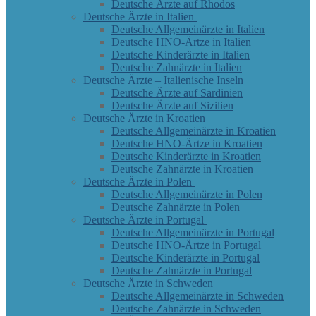
Deutsche Ärzte auf Rhodos
Deutsche Ärzte in Italien
Deutsche Allgemeinärzte in Italien
Deutsche HNO-Ärtze in Italien
Deutsche Kinderärzte in Italien
Deutsche Zahnärzte in Italien
Deutsche Ärzte – Italienische Inseln
Deutsche Ärzte auf Sardinien
Deutsche Ärzte auf Sizilien
Deutsche Ärzte in Kroatien
Deutsche Allgemeinärzte in Kroatien
Deutsche HNO-Ärtze in Kroatien
Deutsche Kinderärzte in Kroatien
Deutsche Zahnärzte in Kroatien
Deutsche Ärzte in Polen
Deutsche Allgemeinärzte in Polen
Deutsche Zahnärzte in Polen
Deutsche Ärzte in Portugal
Deutsche Allgemeinärzte in Portugal
Deutsche HNO-Ärtze in Portugal
Deutsche Kinderärzte in Portugal
Deutsche Zahnärzte in Portugal
Deutsche Ärzte in Schweden
Deutsche Allgemeinärzte in Schweden
Deutsche Zahnärzte in Schweden