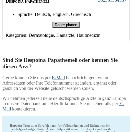
+302351304357
Despoina
Papathemeli
Sprache: Deutsch, Englisch, Griechisch
Route planen
Kategorien:
Dermatologie
,
Hautärzte
,
Hautmedizin
Sind Sie
Despoina Papathemeli
oder kennen Sie
diesen Arzt?
Gerne können Sie uns per
E-Mail
benachrichtigen, wenn
Adressdaten oder Ihre Telefonnummer geändert, ergänzt oder
gänzlich von der Website gelöscht werden sollen.
Wir nehmen jederzeit neue deutschsprachige Ärzte in ganz Europa
in unsere Datenbank auf. Hierfür können Sie uns ebenfalls per
E-
Mail
kontaktieren.
Hinweis:
Trotz aller Sorgfalt kann für Vollständigkeit und Richtigkeit der
nachfolgend aufgeführten Ärzte, Heilpraktiker und Kliniken keine Gewähr