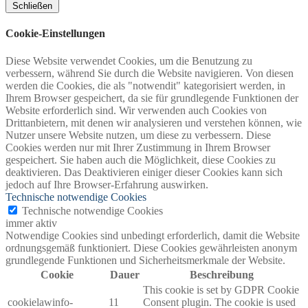
Schließen
Cookie-Einstellungen
Diese Website verwendet Cookies, um die Benutzung zu
verbessern, während Sie durch die Website navigieren. Von diesen
werden die Cookies, die als "notwendit" kategorisiert werden, in
Ihrem Browser gespeichert, da sie für grundlegende Funktionen der
Website erforderlich sind. Wir verwenden auch Cookies von
Drittanbietern, mit denen wir analysieren und verstehen können, wie
Nutzer unsere Website nutzen, um diese zu verbessern. Diese
Cookies werden nur mit Ihrer Zustimmung in Ihrem Browser
gespeichert. Sie haben auch die Möglichkeit, diese Cookies zu
deaktivieren. Das Deaktivieren einiger dieser Cookies kann sich
jedoch auf Ihre Browser-Erfahrung auswirken.
Technische notwendige Cookies
Technische notwendige Cookies
immer aktiv
Notwendige Cookies sind unbedingt erforderlich, damit die Website
ordnungsgemäß funktioniert. Diese Cookies gewährleisten anonym
grundlegende Funktionen und Sicherheitsmerkmale der Website.
Cookie
Dauer
Beschreibung
This cookie is set by GDPR Cookie
cookielawinfo-
11
Consent plugin. The cookie is used