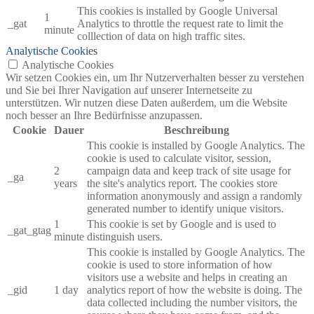
This cookies is installed by Google Universal
1
_gat
Analytics to throttle the request rate to limit the
minute
colllection of data on high traffic sites.
Analytische Cookies
Analytische Cookies
Wir setzen Cookies ein, um Ihr Nutzerverhalten besser zu verstehen
und Sie bei Ihrer Navigation auf unserer Internetseite zu
unterstützen. Wir nutzen diese Daten außerdem, um die Website
noch besser an Ihre Bedürfnisse anzupassen.
Cookie
Dauer
Beschreibung
This cookie is installed by Google Analytics. The
cookie is used to calculate visitor, session,
2
campaign data and keep track of site usage for
_ga
years
the site's analytics report. The cookies store
information anonymously and assign a randomly
generated number to identify unique visitors.
1
This cookie is set by Google and is used to
_gat_gtag
minute
distinguish users.
This cookie is installed by Google Analytics. The
cookie is used to store information of how
visitors use a website and helps in creating an
_gid
1 day
analytics report of how the website is doing. The
data collected including the number visitors, the