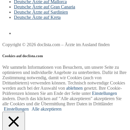
Deutsche Ärzte auf Mallorca
Deutsche Ärzte auf Gran Canaria
Deutsche Ärzte auf Sardinien
Deutsche Ärzte auf Kreta
Copyright © 2026 doclista.com – Ärzte im Ausland finden
Cookies auf doclista.com
Wir sammeln Informationen von Besuchern, um unsere Seite zu
optimieren und individuelle Angebote zu unterbreiten. Dafür ist Ihre
Zustimmung notwendig, damit wir Cookies (auch von
Drittanbietern) verwenden können. Technisch notwendige Cookies
werden auch bei der Auswahl von
ablehnen
gesetzt. Ihre Cookie-
Präferenzen können Sie am Ende der Seite unter
Einstellungen
ändern. Durch das klicken auf "Alle akzeptieren" akzeptieren Sie
alle Cookies und die Übermittlung Ihrer Daten in Drittländer
Einstellungen
Alle akzeptieren