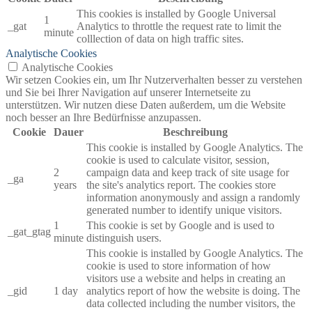
This cookies is installed by Google Universal
1
_gat
Analytics to throttle the request rate to limit the
minute
colllection of data on high traffic sites.
Analytische Cookies
Analytische Cookies
Wir setzen Cookies ein, um Ihr Nutzerverhalten besser zu verstehen
und Sie bei Ihrer Navigation auf unserer Internetseite zu
unterstützen. Wir nutzen diese Daten außerdem, um die Website
noch besser an Ihre Bedürfnisse anzupassen.
Cookie
Dauer
Beschreibung
This cookie is installed by Google Analytics. The
cookie is used to calculate visitor, session,
2
campaign data and keep track of site usage for
_ga
years
the site's analytics report. The cookies store
information anonymously and assign a randomly
generated number to identify unique visitors.
1
This cookie is set by Google and is used to
_gat_gtag
minute
distinguish users.
This cookie is installed by Google Analytics. The
cookie is used to store information of how
visitors use a website and helps in creating an
_gid
1 day
analytics report of how the website is doing. The
data collected including the number visitors, the