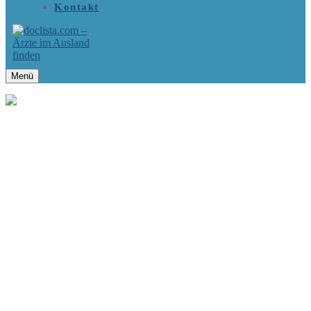
Kontakt
Menü
STARTSEITE
ARZTSUCHE
LÄNDER-ARZTSUCHE
DEUTSCHE ÄRZTE IN FINNLAND
DEUTSCHE ÄRZTE IN FRANKREICH
DEUTSCHE ALLGEMEINÄRZTE IN FRANKREICH
DEUTSCHE HNO-ÄRTZE IN FRANKREICH
DEUTSCHE KINDERÄRZTE IN FRANKREICH
DEUTSCHE ZAHNÄRZTE IN FRANKREICH