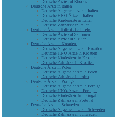
Deutsche Ärzte auf Rhodos
Deutsche Ärzte in Italien
Deutsche Allgemeinärzte in Italien
Deutsche HNO-Ärtze in Italien
Deutsche Kinderärzte in Italien
Deutsche Zahnärzte in Italien
Deutsche Ärzte – Italienische Inseln
Deutsche Ärzte auf Sardinien
Deutsche Ärzte auf Sizilien
Deutsche Ärzte in Kroatien
Deutsche Allgemeinärzte in Kroatien
Deutsche HNO-Ärtze in Kroatien
Deutsche Kinderärzte in Kroatien
Deutsche Zahnärzte in Kroatien
Deutsche Ärzte in Polen
Deutsche Allgemeinärzte in Polen
Deutsche Zahnärzte in Polen
Deutsche Ärzte in Portugal
Deutsche Allgemeinärzte in Portugal
Deutsche HNO-Ärtze in Portugal
Deutsche Kinderärzte in Portugal
Deutsche Zahnärzte in Portugal
Deutsche Ärzte in Schweden
Deutsche Allgemeinärzte in Schweden
Deutsche Zahnärzte in Schweden