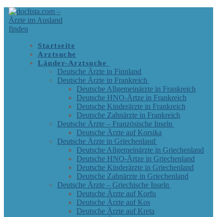
Zum
Menü
Schließen
Inhalt
springen
Startseite
Arztsuche
Länder-Arztsuche
Deutsche Ärzte in Finnland
Deutsche Ärzte in Frankreich
Deutsche Allgemeinärzte in Frankreich
Deutsche HNO-Ärtze in Frankreich
Deutsche Kinderärzte in Frankreich
Deutsche Zahnärzte in Frankreich
Deutsche Ärzte – Französische Inseln
Deutsche Ärzte auf Korsika
Deutsche Ärzte in Griechenland
Deutsche Allgemeinärzte in Griechenland
Deutsche HNO-Ärtze in Griechenland
Deutsche Kinderärzte in Griechenland
Deutsche Zahnärzte in Griechenland
Deutsche Ärzte – Griechische Inseln
Deutsche Ärzte auf Korfu
Deutsche Ärzte auf Kos
Deutsche Ärzte auf Kreta