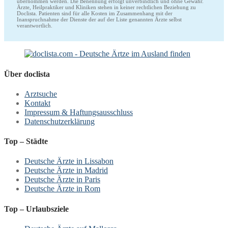
übernommen werden. Die Benennung erfolgt unverbindlich und ohne Gewähr.
Ärzte, Heilpraktiker und Kliniken stehen in keiner rechtlichen Beziehung zu
Doclista. Patienten sind für alle Kosten im Zusammenhang mit der
Inanspruchnahme der Dienste der auf der Liste genannten Ärzte selbst
verantwortlich.
Über doclista
Arztsuche
Kontakt
Impressum & Haftungsausschluss
Datenschutzerklärung
Top – Städte
Deutsche Ärzte in Lissabon
Deutsche Ärzte in Madrid
Deutsche Ärzte in Paris
Deutsche Ärzte in Rom
Top – Urlaubsziele