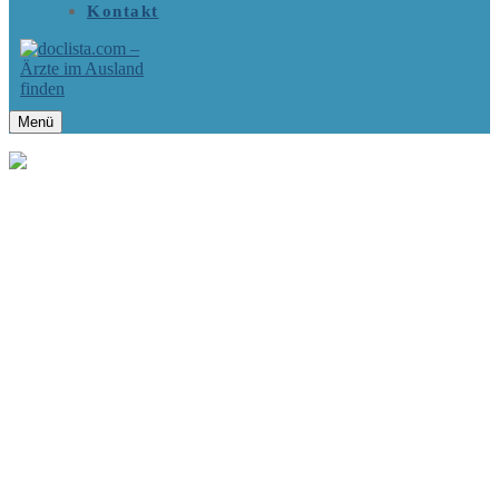
Kontakt
Menü
STARTSEITE
ARZTSUCHE
LÄNDER-ARZTSUCHE
DEUTSCHE ÄRZTE IN FINNLAND
DEUTSCHE ÄRZTE IN FRANKREICH
DEUTSCHE ALLGEMEINÄRZTE IN FRANKREICH
DEUTSCHE HNO-ÄRTZE IN FRANKREICH
DEUTSCHE KINDERÄRZTE IN FRANKREICH
DEUTSCHE ZAHNÄRZTE IN FRANKREICH