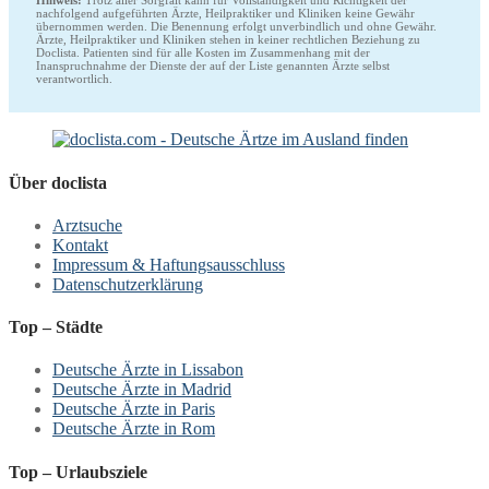
Hinweis:
Trotz aller Sorgfalt kann für Vollständigkeit und Richtigkeit der
nachfolgend aufgeführten Ärzte, Heilpraktiker und Kliniken keine Gewähr
übernommen werden. Die Benennung erfolgt unverbindlich und ohne Gewähr.
Ärzte, Heilpraktiker und Kliniken stehen in keiner rechtlichen Beziehung zu
Doclista. Patienten sind für alle Kosten im Zusammenhang mit der
Inanspruchnahme der Dienste der auf der Liste genannten Ärzte selbst
verantwortlich.
Über doclista
Arztsuche
Kontakt
Impressum & Haftungsausschluss
Datenschutzerklärung
Top – Städte
Deutsche Ärzte in Lissabon
Deutsche Ärzte in Madrid
Deutsche Ärzte in Paris
Deutsche Ärzte in Rom
Top – Urlaubsziele