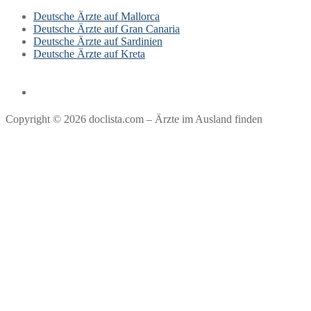
Deutsche Ärzte auf Mallorca
Deutsche Ärzte auf Gran Canaria
Deutsche Ärzte auf Sardinien
Deutsche Ärzte auf Kreta
Copyright © 2026 doclista.com – Ärzte im Ausland finden