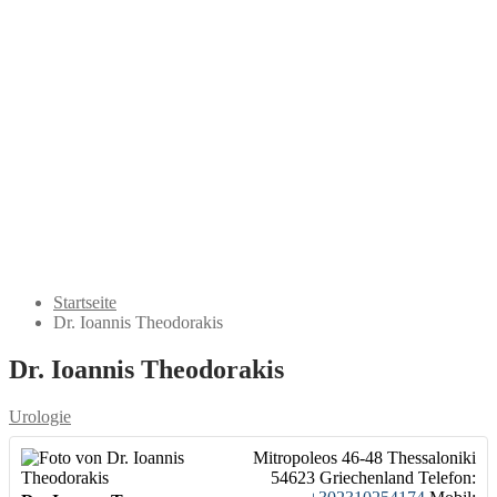
DEUTSCHE ALLGEMEINÄRZTE IN TSCHECHIEN
DEUTSCHE KINDERÄRZTE IN TSCHECHIEN
DEUTSCHE ZAHNÄRZTE IN TSCHECHIEN
DEUTSCHE ÄRZTE AUF ZYPERN
DEUTSCHE ALLGEMEINÄRZTE AUF ZYPERN
DEUTSCHE ZAHNÄRZTE AUF ZYPERN
KONTAKT
Startseite
Dr. Ioannis Theodorakis
Dr. Ioannis Theodorakis
Urologie
Mitropoleos 46-48
Thessaloniki
54623
Griechenland
Telefon
: