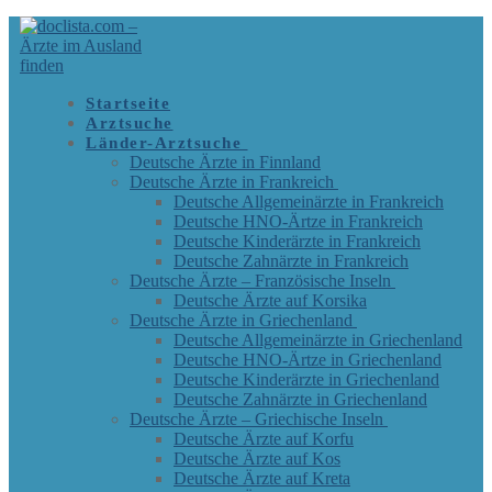
Zum
Menü
Schließen
Inhalt
springen
Startseite
Arztsuche
Länder-Arztsuche
Deutsche Ärzte in Finnland
Deutsche Ärzte in Frankreich
Deutsche Allgemeinärzte in Frankreich
Deutsche HNO-Ärtze in Frankreich
Deutsche Kinderärzte in Frankreich
Deutsche Zahnärzte in Frankreich
Deutsche Ärzte – Französische Inseln
Deutsche Ärzte auf Korsika
Deutsche Ärzte in Griechenland
Deutsche Allgemeinärzte in Griechenland
Deutsche HNO-Ärtze in Griechenland
Deutsche Kinderärzte in Griechenland
Deutsche Zahnärzte in Griechenland
Deutsche Ärzte – Griechische Inseln
Deutsche Ärzte auf Korfu
Deutsche Ärzte auf Kos
Deutsche Ärzte auf Kreta