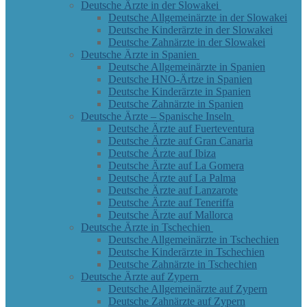
Deutsche Ärzte in der Slowakei
Deutsche Allgemeinärzte in der Slowakei
Deutsche Kinderärzte in der Slowakei
Deutsche Zahnärzte in der Slowakei
Deutsche Ärzte in Spanien
Deutsche Allgemeinärzte in Spanien
Deutsche HNO-Ärtze in Spanien
Deutsche Kinderärzte in Spanien
Deutsche Zahnärzte in Spanien
Deutsche Ärzte – Spanische Inseln
Deutsche Ärzte auf Fuerteventura
Deutsche Ärzte auf Gran Canaria
Deutsche Ärzte auf Ibiza
Deutsche Ärzte auf La Gomera
Deutsche Ärzte auf La Palma
Deutsche Ärzte auf Lanzarote
Deutsche Ärzte auf Teneriffa
Deutsche Ärzte auf Mallorca
Deutsche Ärzte in Tschechien
Deutsche Allgemeinärzte in Tschechien
Deutsche Kinderärzte in Tschechien
Deutsche Zahnärzte in Tschechien
Deutsche Ärzte auf Zypern
Deutsche Allgemeinärzte auf Zypern
Deutsche Zahnärzte auf Zypern