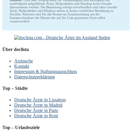
Hinweis:
Trotz aller Sorgfalt kann für Vollständigkeit und Richtigkeit der
nachfolgend aufgeführten Ärzte, Heilpraktiker und Kliniken keine Gewähr
übernommen werden. Die Benennung erfolgt unverbindlich und ohne Gewähr.
Ärzte, Heilpraktiker und Kliniken stehen in keiner rechtlichen Beziehung zu
Doclista. Patienten sind für alle Kosten im Zusammenhang mit der
Inanspruchnahme der Dienste der auf der Liste genannten Ärzte selbst
verantwortlich.
Über doclista
Arztsuche
Kontakt
Impressum & Haftungsausschluss
Datenschutzerklärung
Top – Städte
Deutsche Ärzte in Lissabon
Deutsche Ärzte in Madrid
Deutsche Ärzte in Paris
Deutsche Ärzte in Rom
Top – Urlaubsziele