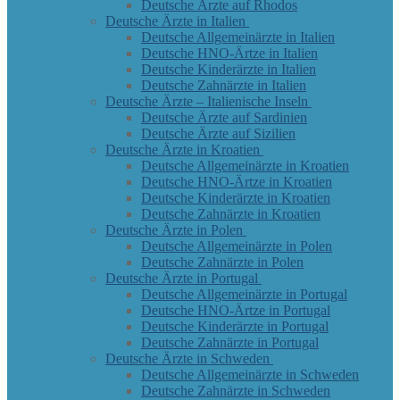
Deutsche Ärzte auf Rhodos
Deutsche Ärzte in Italien
Deutsche Allgemeinärzte in Italien
Deutsche HNO-Ärtze in Italien
Deutsche Kinderärzte in Italien
Deutsche Zahnärzte in Italien
Deutsche Ärzte – Italienische Inseln
Deutsche Ärzte auf Sardinien
Deutsche Ärzte auf Sizilien
Deutsche Ärzte in Kroatien
Deutsche Allgemeinärzte in Kroatien
Deutsche HNO-Ärtze in Kroatien
Deutsche Kinderärzte in Kroatien
Deutsche Zahnärzte in Kroatien
Deutsche Ärzte in Polen
Deutsche Allgemeinärzte in Polen
Deutsche Zahnärzte in Polen
Deutsche Ärzte in Portugal
Deutsche Allgemeinärzte in Portugal
Deutsche HNO-Ärtze in Portugal
Deutsche Kinderärzte in Portugal
Deutsche Zahnärzte in Portugal
Deutsche Ärzte in Schweden
Deutsche Allgemeinärzte in Schweden
Deutsche Zahnärzte in Schweden