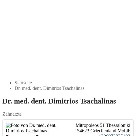
DEUTSCHE ALLGEMEINÄRZTE IN TSCHECHIEN
DEUTSCHE KINDERÄRZTE IN TSCHECHIEN
DEUTSCHE ZAHNÄRZTE IN TSCHECHIEN
DEUTSCHE ÄRZTE AUF ZYPERN
DEUTSCHE ALLGEMEINÄRZTE AUF ZYPERN
DEUTSCHE ZAHNÄRZTE AUF ZYPERN
KONTAKT
Startseite
Dr. med. dent. Dimitrios Tsachalinas
Dr. med. dent. Dimitrios Tsachalinas
Zahnärzte
Mitropoleos 51
Thessaloniki
54623
Griechenland
Mobil
: