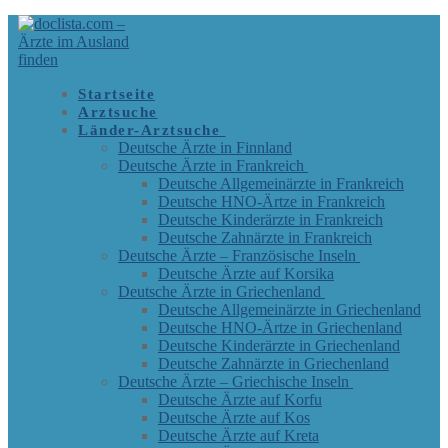
Zum
Menü
Schließen
Inhalt
springen
Startseite
Arztsuche
Länder-Arztsuche
Deutsche Ärzte in Finnland
Deutsche Ärzte in Frankreich
Deutsche Allgemeinärzte in Frankreich
Deutsche HNO-Ärtze in Frankreich
Deutsche Kinderärzte in Frankreich
Deutsche Zahnärzte in Frankreich
Deutsche Ärzte – Französische Inseln
Deutsche Ärzte auf Korsika
Deutsche Ärzte in Griechenland
Deutsche Allgemeinärzte in Griechenland
Deutsche HNO-Ärtze in Griechenland
Deutsche Kinderärzte in Griechenland
Deutsche Zahnärzte in Griechenland
Deutsche Ärzte – Griechische Inseln
Deutsche Ärzte auf Korfu
Deutsche Ärzte auf Kos
Deutsche Ärzte auf Kreta