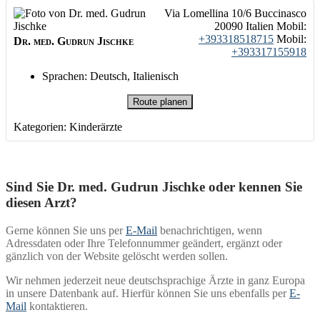
Via Lomellina 10/6
Buccinasco
20090
Italien
Mobil
:
+393318518715
Mobil
:
Dr. med.
Gudrun
Jischke
+393317155918
Sprachen: Deutsch, Italienisch
Route planen
Kategorien:
Kinderärzte
Sind Sie
Dr. med. Gudrun Jischke
oder kennen Sie
diesen Arzt?
Gerne können Sie uns per
E-Mail
benachrichtigen, wenn
Adressdaten oder Ihre Telefonnummer geändert, ergänzt oder
gänzlich von der Website gelöscht werden sollen.
Wir nehmen jederzeit neue deutschsprachige Ärzte in ganz Europa
in unsere Datenbank auf. Hierfür können Sie uns ebenfalls per
E-
Mail
kontaktieren.