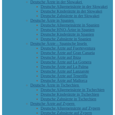
Deutsche Ärzte in der Slowakei
Deutsche Allgemeinärzte in der Slowakei
Deutsche Kinderärzte in der Slowakei
Deutsche Zahnärzte in der Slowakei
Deutsche Ärzte in Spanien
Deutsche Allgemeinärzte in Spanien
Deutsche HNO-Ärtze in Spanien
Deutsche Kinderärzte in Spanien
Deutsche Zahnärzte in Spanien
Deutsche Ärzte – Spanische Inseln
Deutsche Ärzte auf Fuerteventura
Deutsche Ärzte auf Gran Canaria
Deutsche Ärzte auf Ibiza
Deutsche Ärzte auf La Gomera
Deutsche Ärzte auf La Palma
Deutsche Ärzte auf Lanzarote
Deutsche Ärzte auf Teneriffa
Deutsche Ärzte auf Mallorca
Deutsche Ärzte in Tschechien
Deutsche Allgemeinärzte in Tschechien
Deutsche Kinderärzte in Tschechien
Deutsche Zahnärzte in Tschechien
Deutsche Ärzte auf Zypern
Deutsche Allgemeinärzte auf Zypern
Deutsche Zahnärzte auf Zypern