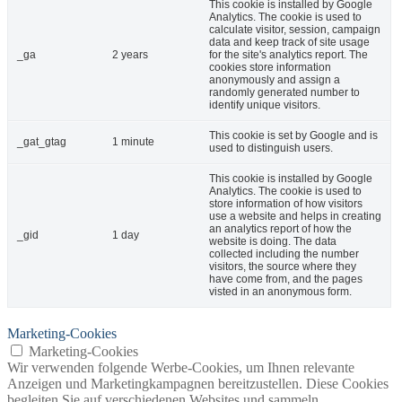
This cookie is installed by Google
Analytics. The cookie is used to
calculate visitor, session, campaign
data and keep track of site usage
_ga
2 years
for the site's analytics report. The
cookies store information
anonymously and assign a
randomly generated number to
identify unique visitors.
This cookie is set by Google and is
_gat_gtag
1 minute
used to distinguish users.
This cookie is installed by Google
Analytics. The cookie is used to
store information of how visitors
use a website and helps in creating
an analytics report of how the
_gid
1 day
website is doing. The data
collected including the number
visitors, the source where they
have come from, and the pages
visted in an anonymous form.
Marketing-Cookies
Marketing-Cookies
Wir verwenden folgende Werbe-Cookies, um Ihnen relevante
Anzeigen und Marketingkampagnen bereitzustellen. Diese Cookies
begleiten Sie auf verschiedenen Websites und sammeln