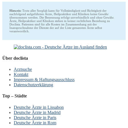
Hinweis:
Trotz aller Sorgfalt kann für Vollständigkeit und Richtigkeit der
nachfolgend aufgeführten Ärzte, Heilpraktiker und Kliniken keine Gewähr
übernommen werden. Die Benennung erfolgt unverbindlich und ohne Gewähr.
Ärzte, Heilpraktiker und Kliniken stehen in keiner rechtlichen Beziehung zu
Doclista. Patienten sind für alle Kosten im Zusammenhang mit der
Inanspruchnahme der Dienste der auf der Liste genannten Ärzte selbst
verantwortlich.
Über doclista
Arztsuche
Kontakt
Impressum & Haftungsausschluss
Datenschutzerklärung
Top – Städte
Deutsche Ärzte in Lissabon
Deutsche Ärzte in Madrid
Deutsche Ärzte in Paris
Deutsche Ärzte in Rom