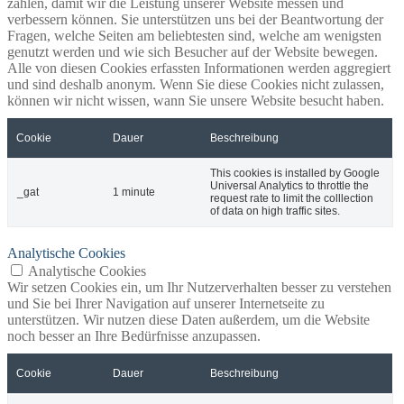
zählen, damit wir die Leistung unserer Website messen und
verbessern können. Sie unterstützen uns bei der Beantwortung der
Fragen, welche Seiten am beliebtesten sind, welche am wenigsten
genutzt werden und wie sich Besucher auf der Website bewegen.
Alle von diesen Cookies erfassten Informationen werden aggregiert
und sind deshalb anonym. Wenn Sie diese Cookies nicht zulassen,
können wir nicht wissen, wann Sie unsere Website besucht haben.
Cookie
Dauer
Beschreibung
This cookies is installed by Google
Universal Analytics to throttle the
_gat
1 minute
request rate to limit the colllection
of data on high traffic sites.
Analytische Cookies
Analytische Cookies
Wir setzen Cookies ein, um Ihr Nutzerverhalten besser zu verstehen
und Sie bei Ihrer Navigation auf unserer Internetseite zu
unterstützen. Wir nutzen diese Daten außerdem, um die Website
noch besser an Ihre Bedürfnisse anzupassen.
Cookie
Dauer
Beschreibung