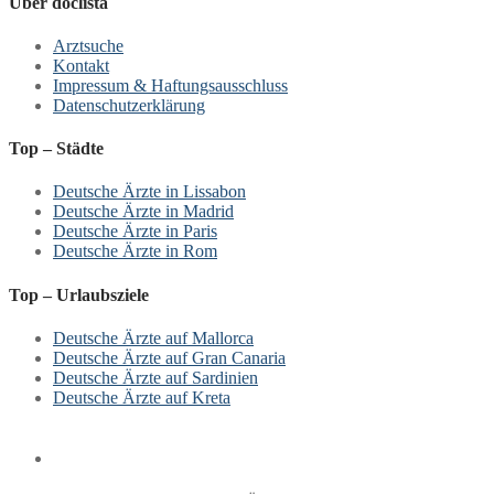
Über doclista
Arztsuche
Kontakt
Impressum & Haftungsausschluss
Datenschutzerklärung
Top – Städte
Deutsche Ärzte in Lissabon
Deutsche Ärzte in Madrid
Deutsche Ärzte in Paris
Deutsche Ärzte in Rom
Top – Urlaubsziele
Deutsche Ärzte auf Mallorca
Deutsche Ärzte auf Gran Canaria
Deutsche Ärzte auf Sardinien
Deutsche Ärzte auf Kreta