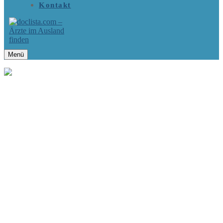
Kontakt
Menü
STARTSEITE
ARZTSUCHE
LÄNDER-ARZTSUCHE
DEUTSCHE ÄRZTE IN FINNLAND
DEUTSCHE ÄRZTE IN FRANKREICH
DEUTSCHE ALLGEMEINÄRZTE IN FRANKREICH
DEUTSCHE HNO-ÄRTZE IN FRANKREICH
DEUTSCHE KINDERÄRZTE IN FRANKREICH
DEUTSCHE ZAHNÄRZTE IN FRANKREICH