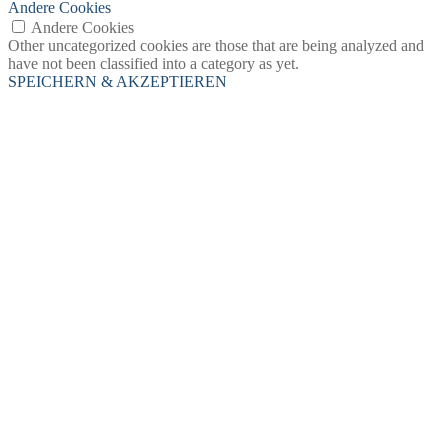
Andere Cookies
Andere Cookies
Other uncategorized cookies are those that are being analyzed and
have not been classified into a category as yet.
SPEICHERN & AKZEPTIEREN