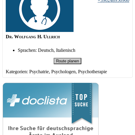
+390248950960
Dr.
Wolfgang H.
Ullrich
Sprachen: Deutsch, Italienisch
Route planen
Kategorien:
Psychatrie
,
Psychologen
,
Psychotherapie