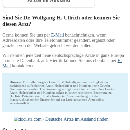
Sind Sie
Dr. Wolfgang H. Ullrich
oder kennen Sie
diesen Arzt?
Gerne können Sie uns per
E-Mail
benachrichtigen, wenn
Adressdaten oder Ihre Telefonnummer geändert, ergänzt oder
gänzlich von der Website gelöscht werden sollen.
Wir nehmen jederzeit neue deutschsprachige Ärzte in ganz Europa
in unsere Datenbank auf. Hierfür können Sie uns ebenfalls per
E-
Mail
kontaktieren.
Hinweis:
Trotz aller Sorgfalt kann für Vollständigkeit und Richtigkeit der
nachfolgend aufgeführten Ärzte, Heilpraktiker und Kliniken keine Gewähr
übernommen werden. Die Benennung erfolgt unverbindlich und ohne Gewähr.
Ärzte, Heilpraktiker und Kliniken stehen in keiner rechtlichen Beziehung zu
Doclista. Patienten sind für alle Kosten im Zusammenhang mit der
Inanspruchnahme der Dienste der auf der Liste genannten Ärzte selbst
verantwortlich.