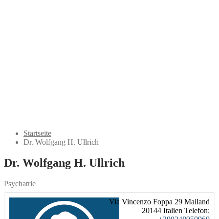
DEUTSCHE ALLGEMEINÄRZTE IN TSCHECHIEN
DEUTSCHE KINDERÄRZTE IN TSCHECHIEN
DEUTSCHE ZAHNÄRZTE IN TSCHECHIEN
DEUTSCHE ÄRZTE AUF ZYPERN
DEUTSCHE ALLGEMEINÄRZTE AUF ZYPERN
DEUTSCHE ZAHNÄRZTE AUF ZYPERN
KONTAKT
Startseite
Dr. Wolfgang H. Ullrich
Dr. Wolfgang H. Ullrich
Psychatrie
Via Vincenzo Foppa 29
Mailand
20144
Italien
Telefon
: