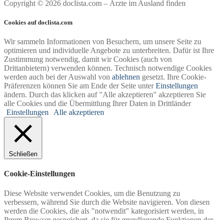
Copyright © 2026 doclista.com – Ärzte im Ausland finden
Cookies auf doclista.com
Wir sammeln Informationen von Besuchern, um unsere Seite zu
optimieren und individuelle Angebote zu unterbreiten. Dafür ist Ihre
Zustimmung notwendig, damit wir Cookies (auch von
Drittanbietern) verwenden können. Technisch notwendige Cookies
werden auch bei der Auswahl von
ablehnen
gesetzt. Ihre Cookie-
Präferenzen können Sie am Ende der Seite unter
Einstellungen
ändern. Durch das klicken auf "Alle akzeptieren" akzeptieren Sie
alle Cookies und die Übermittlung Ihrer Daten in Drittländer
Einstellungen
Alle akzeptieren
Schließen
Cookie-Einstellungen
Diese Website verwendet Cookies, um die Benutzung zu
verbessern, während Sie durch die Website navigieren. Von diesen
werden die Cookies, die als "notwendit" kategorisiert werden, in
Ihrem Browser gespeichert, da sie für grundlegende Funktionen der