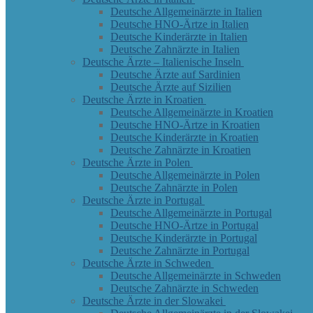
Deutsche Allgemeinärzte in Italien
Deutsche HNO-Ärtze in Italien
Deutsche Kinderärzte in Italien
Deutsche Zahnärzte in Italien
Deutsche Ärzte – Italienische Inseln
Deutsche Ärzte auf Sardinien
Deutsche Ärzte auf Sizilien
Deutsche Ärzte in Kroatien
Deutsche Allgemeinärzte in Kroatien
Deutsche HNO-Ärtze in Kroatien
Deutsche Kinderärzte in Kroatien
Deutsche Zahnärzte in Kroatien
Deutsche Ärzte in Polen
Deutsche Allgemeinärzte in Polen
Deutsche Zahnärzte in Polen
Deutsche Ärzte in Portugal
Deutsche Allgemeinärzte in Portugal
Deutsche HNO-Ärtze in Portugal
Deutsche Kinderärzte in Portugal
Deutsche Zahnärzte in Portugal
Deutsche Ärzte in Schweden
Deutsche Allgemeinärzte in Schweden
Deutsche Zahnärzte in Schweden
Deutsche Ärzte in der Slowakei