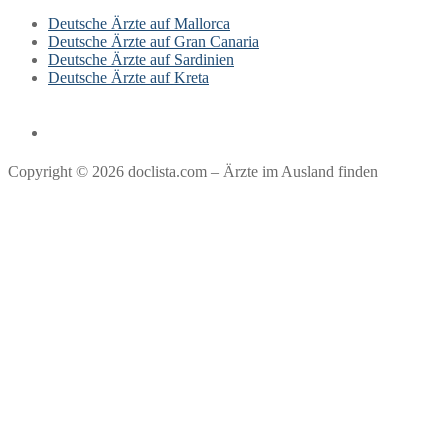
Deutsche Ärzte auf Mallorca
Deutsche Ärzte auf Gran Canaria
Deutsche Ärzte auf Sardinien
Deutsche Ärzte auf Kreta
Copyright © 2026 doclista.com – Ärzte im Ausland finden