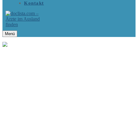
Kontakt
Menü
STARTSEITE
ARZTSUCHE
LÄNDER-ARZTSUCHE
DEUTSCHE ÄRZTE IN FINNLAND
DEUTSCHE ÄRZTE IN FRANKREICH
DEUTSCHE ALLGEMEINÄRZTE IN FRANKREICH
DEUTSCHE HNO-ÄRTZE IN FRANKREICH
DEUTSCHE KINDERÄRZTE IN FRANKREICH
DEUTSCHE ZAHNÄRZTE IN FRANKREICH