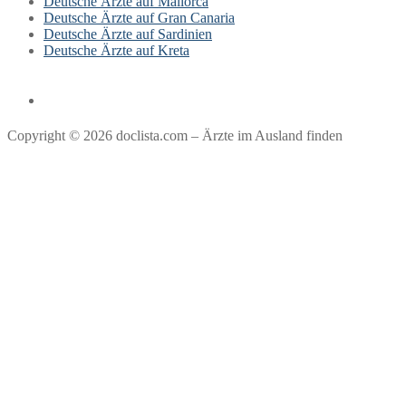
Deutsche Ärzte auf Mallorca
Deutsche Ärzte auf Gran Canaria
Deutsche Ärzte auf Sardinien
Deutsche Ärzte auf Kreta
Copyright © 2026 doclista.com – Ärzte im Ausland finden