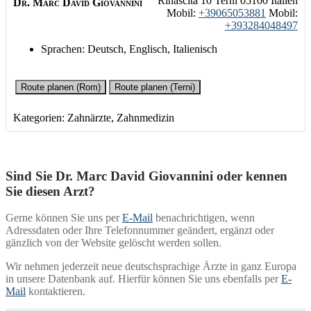
Rinascita 10
Terni
05100
Italien
Dr.
Marc David
Giovannini
Mobil
:
+39065053881
Mobil
:
+393284048497
Sprachen: Deutsch, Englisch, Italienisch
Route planen (Rom)
Route planen (Terni)
Kategorien:
Zahnärzte
,
Zahnmedizin
Sind Sie
Dr. Marc David Giovannini
oder kennen
Sie diesen Arzt?
Gerne können Sie uns per
E-Mail
benachrichtigen, wenn
Adressdaten oder Ihre Telefonnummer geändert, ergänzt oder
gänzlich von der Website gelöscht werden sollen.
Wir nehmen jederzeit neue deutschsprachige Ärzte in ganz Europa
in unsere Datenbank auf. Hierfür können Sie uns ebenfalls per
E-
Mail
kontaktieren.