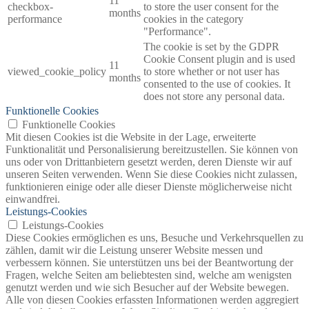
11
checkbox-
to store the user consent for the
months
performance
cookies in the category
"Performance".
The cookie is set by the GDPR
Cookie Consent plugin and is used
11
viewed_cookie_policy
to store whether or not user has
months
consented to the use of cookies. It
does not store any personal data.
Funktionelle Cookies
Funktionelle Cookies
Mit diesen Cookies ist die Website in der Lage, erweiterte
Funktionalität und Personalisierung bereitzustellen. Sie können von
uns oder von Drittanbietern gesetzt werden, deren Dienste wir auf
unseren Seiten verwenden. Wenn Sie diese Cookies nicht zulassen,
funktionieren einige oder alle dieser Dienste möglicherweise nicht
einwandfrei.
Leistungs-Cookies
Leistungs-Cookies
Diese Cookies ermöglichen es uns, Besuche und Verkehrsquellen zu
zählen, damit wir die Leistung unserer Website messen und
verbessern können. Sie unterstützen uns bei der Beantwortung der
Fragen, welche Seiten am beliebtesten sind, welche am wenigsten
genutzt werden und wie sich Besucher auf der Website bewegen.
Alle von diesen Cookies erfassten Informationen werden aggregiert