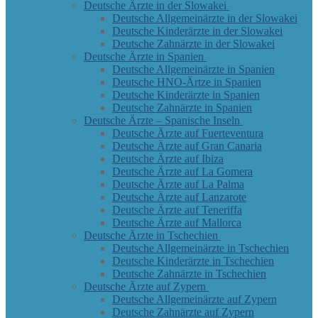
Deutsche Ärzte in der Slowakei
Deutsche Allgemeinärzte in der Slowakei
Deutsche Kinderärzte in der Slowakei
Deutsche Zahnärzte in der Slowakei
Deutsche Ärzte in Spanien
Deutsche Allgemeinärzte in Spanien
Deutsche HNO-Ärtze in Spanien
Deutsche Kinderärzte in Spanien
Deutsche Zahnärzte in Spanien
Deutsche Ärzte – Spanische Inseln
Deutsche Ärzte auf Fuerteventura
Deutsche Ärzte auf Gran Canaria
Deutsche Ärzte auf Ibiza
Deutsche Ärzte auf La Gomera
Deutsche Ärzte auf La Palma
Deutsche Ärzte auf Lanzarote
Deutsche Ärzte auf Teneriffa
Deutsche Ärzte auf Mallorca
Deutsche Ärzte in Tschechien
Deutsche Allgemeinärzte in Tschechien
Deutsche Kinderärzte in Tschechien
Deutsche Zahnärzte in Tschechien
Deutsche Ärzte auf Zypern
Deutsche Allgemeinärzte auf Zypern
Deutsche Zahnärzte auf Zypern