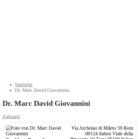
DEUTSCHE ALLGEMEINÄRZTE IN TSCHECHIEN
DEUTSCHE KINDERÄRZTE IN TSCHECHIEN
DEUTSCHE ZAHNÄRZTE IN TSCHECHIEN
DEUTSCHE ÄRZTE AUF ZYPERN
DEUTSCHE ALLGEMEINÄRZTE AUF ZYPERN
DEUTSCHE ZAHNÄRZTE AUF ZYPERN
KONTAKT
Startseite
Dr. Marc David Giovannini
Dr. Marc David Giovannini
Zahnarzt
Via Archelao di Mileto 59
Rom
00124
Italien
Viale della