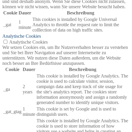
und sind deshalb anonym. Wenn Sie diese Cookies nicht zulassen,
können wir nicht wissen, wann Sie unsere Website besucht haben.
Cookie
Dauer
Beschreibung
This cookies is installed by Google Universal
1
_gat
Analytics to throttle the request rate to limit the
minute
colllection of data on high traffic sites.
Analytische Cookies
Analytische Cookies
Wir setzen Cookies ein, um Ihr Nutzerverhalten besser zu verstehen
und Sie bei Ihrer Navigation auf unserer Internetseite zu
unterstützen. Wir nutzen diese Daten außerdem, um die Website
noch besser an Ihre Bedürfnisse anzupassen.
Cookie
Dauer
Beschreibung
This cookie is installed by Google Analytics. The
cookie is used to calculate visitor, session,
2
campaign data and keep track of site usage for
_ga
years
the site's analytics report. The cookies store
information anonymously and assign a randomly
generated number to identify unique visitors.
1
This cookie is set by Google and is used to
_gat_gtag
minute
distinguish users.
This cookie is installed by Google Analytics. The
cookie is used to store information of how
visitors use a website and helps in creating an