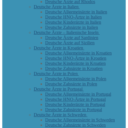
Deutsche Ärzte auf Rhodos
Deutsche Ärzte in Italien
Deutsche Allgemeinärzte in Italien
Deutsche HNO-Ärtze in Italien
Deutsche Kinderärzte in Italien
Deutsche Zahnärzte in Italien
Deutsche Ärzte – Italienische Inseln
Deutsche Ärzte auf Sardinien
Deutsche Ärzte auf Sizilien
Deutsche Ärzte in Kroatien
Deutsche Allgemeinärzte in Kroatien
Deutsche HNO-Ärtze in Kroatien
Deutsche Kinderärzte in Kroatien
Deutsche Zahnärzte in Kroatien
Deutsche Ärzte in Polen
Deutsche Allgemeinärzte in Polen
Deutsche Zahnärzte in Polen
Deutsche Ärzte in Portugal
Deutsche Allgemeinärzte in Portugal
Deutsche HNO-Ärtze in Portugal
Deutsche Kinderärzte in Portugal
Deutsche Zahnärzte in Portugal
Deutsche Ärzte in Schweden
Deutsche Allgemeinärzte in Schweden
Deutsche Zahnärzte in Schweden