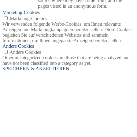
source where they have come from, and the
pages visted in an anonymous form.
Marketing-Cookies
Marketing-Cookies
Wir verwenden folgende Werbe-Cookies, um Ihnen relevante
Anzeigen und Marketingkampagnen bereitzustellen. Diese Cookies
begleiten Sie auf verschiedenen Websites und sammeln
Informationen, um Ihnen angepasste Anzeigen bereitzustellen.
Andere Cookies
Andere Cookies
Other uncategorized cookies are those that are being analyzed and
have not been classified into a category as yet.
SPEICHERN & AKZEPTIEREN