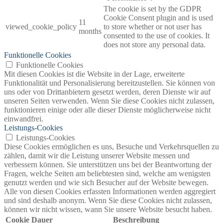
The cookie is set by the GDPR
Cookie Consent plugin and is used
11
viewed_cookie_policy
to store whether or not user has
months
consented to the use of cookies. It
does not store any personal data.
Funktionelle Cookies
Funktionelle Cookies
Mit diesen Cookies ist die Website in der Lage, erweiterte
Funktionalität und Personalisierung bereitzustellen. Sie können von
uns oder von Drittanbietern gesetzt werden, deren Dienste wir auf
unseren Seiten verwenden. Wenn Sie diese Cookies nicht zulassen,
funktionieren einige oder alle dieser Dienste möglicherweise nicht
einwandfrei.
Leistungs-Cookies
Leistungs-Cookies
Diese Cookies ermöglichen es uns, Besuche und Verkehrsquellen zu
zählen, damit wir die Leistung unserer Website messen und
verbessern können. Sie unterstützen uns bei der Beantwortung der
Fragen, welche Seiten am beliebtesten sind, welche am wenigsten
genutzt werden und wie sich Besucher auf der Website bewegen.
Alle von diesen Cookies erfassten Informationen werden aggregiert
und sind deshalb anonym. Wenn Sie diese Cookies nicht zulassen,
können wir nicht wissen, wann Sie unsere Website besucht haben.
Cookie
Dauer
Beschreibung