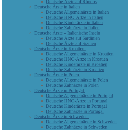
Deutsche Ärzte auf Rhodos
Deutsche Ärzte in Italien
Deutsche Allgemeinärzte in Italien
Deutsche HNO-Ärtze in Italien
Deutsche Kinderärzte in Italien
Deutsche Zahnärzte in Italien
Deutsche Ärzte – Italienische Inseln
Deutsche Ärzte auf Sardinien
Deutsche Ärzte auf Sizilien
Deutsche Ärzte in Kroatien
Deutsche Allgemeinärzte in Kroatien
Deutsche HNO-Ärtze in Kroatien
Deutsche Kinderärzte in Kroatien
Deutsche Zahnärzte in Kroatien
Deutsche Ärzte in Polen
Deutsche Allgemeinärzte in Polen
Deutsche Zahnärzte in Polen
Deutsche Ärzte in Portugal
Deutsche Allgemeinärzte in Portugal
Deutsche HNO-Ärtze in Portugal
Deutsche Kinderärzte in Portugal
Deutsche Zahnärzte in Portugal
Deutsche Ärzte in Schweden
Deutsche Allgemeinärzte in Schweden
Deutsche Zahnärzte in Schweden