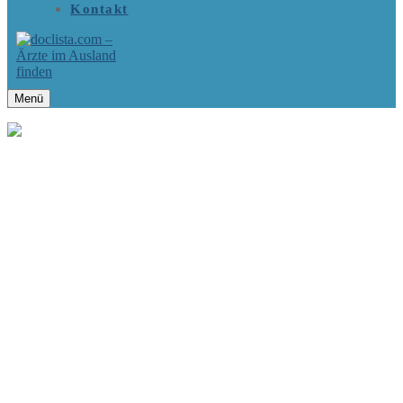
Kontakt
Menü
STARTSEITE
ARZTSUCHE
LÄNDER-ARZTSUCHE
DEUTSCHE ÄRZTE IN FINNLAND
DEUTSCHE ÄRZTE IN FRANKREICH
DEUTSCHE ALLGEMEINÄRZTE IN FRANKREICH
DEUTSCHE HNO-ÄRTZE IN FRANKREICH
DEUTSCHE KINDERÄRZTE IN FRANKREICH
DEUTSCHE ZAHNÄRZTE IN FRANKREICH