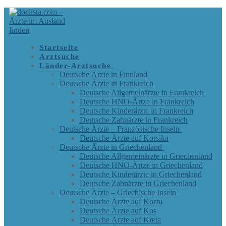
Zum
Menü
Schließen
Inhalt
springen
Startseite
Arztsuche
Länder-Arztsuche
Deutsche Ärzte in Finnland
Deutsche Ärzte in Frankreich
Deutsche Allgemeinärzte in Frankreich
Deutsche HNO-Ärtze in Frankreich
Deutsche Kinderärzte in Frankreich
Deutsche Zahnärzte in Frankreich
Deutsche Ärzte – Französische Inseln
Deutsche Ärzte auf Korsika
Deutsche Ärzte in Griechenland
Deutsche Allgemeinärzte in Griechenland
Deutsche HNO-Ärtze in Griechenland
Deutsche Kinderärzte in Griechenland
Deutsche Zahnärzte in Griechenland
Deutsche Ärzte – Griechische Inseln
Deutsche Ärzte auf Korfu
Deutsche Ärzte auf Kos
Deutsche Ärzte auf Kreta