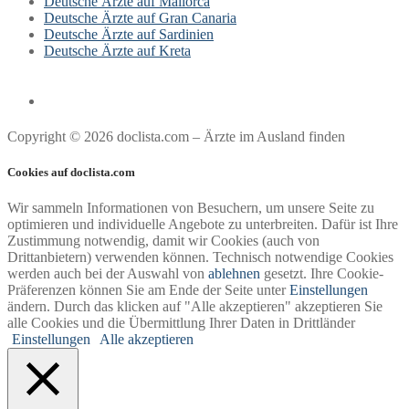
Deutsche Ärzte auf Mallorca
Deutsche Ärzte auf Gran Canaria
Deutsche Ärzte auf Sardinien
Deutsche Ärzte auf Kreta
Copyright © 2026 doclista.com – Ärzte im Ausland finden
Cookies auf doclista.com
Wir sammeln Informationen von Besuchern, um unsere Seite zu
optimieren und individuelle Angebote zu unterbreiten. Dafür ist Ihre
Zustimmung notwendig, damit wir Cookies (auch von
Drittanbietern) verwenden können. Technisch notwendige Cookies
werden auch bei der Auswahl von
ablehnen
gesetzt. Ihre Cookie-
Präferenzen können Sie am Ende der Seite unter
Einstellungen
ändern. Durch das klicken auf "Alle akzeptieren" akzeptieren Sie
alle Cookies und die Übermittlung Ihrer Daten in Drittländer
Einstellungen
Alle akzeptieren