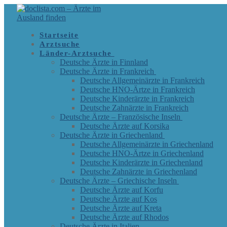
Zum
Menü
Schließen
Inhalt
springen
Startseite
Arztsuche
Länder-Arztsuche
Deutsche Ärzte in Finnland
Deutsche Ärzte in Frankreich
Deutsche Allgemeinärzte in Frankreich
Deutsche HNO-Ärtze in Frankreich
Deutsche Kinderärzte in Frankreich
Deutsche Zahnärzte in Frankreich
Deutsche Ärzte – Französische Inseln
Deutsche Ärzte auf Korsika
Deutsche Ärzte in Griechenland
Deutsche Allgemeinärzte in Griechenland
Deutsche HNO-Ärtze in Griechenland
Deutsche Kinderärzte in Griechenland
Deutsche Zahnärzte in Griechenland
Deutsche Ärzte – Griechische Inseln
Deutsche Ärzte auf Korfu
Deutsche Ärzte auf Kos
Deutsche Ärzte auf Kreta
Deutsche Ärzte auf Rhodos
Deutsche Ärzte in Italien