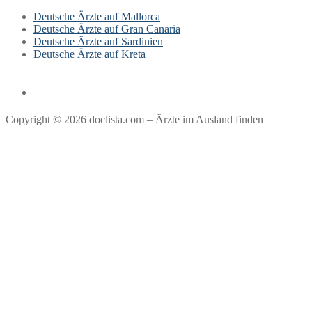
Deutsche Ärzte auf Mallorca
Deutsche Ärzte auf Gran Canaria
Deutsche Ärzte auf Sardinien
Deutsche Ärzte auf Kreta
Copyright © 2026 doclista.com – Ärzte im Ausland finden