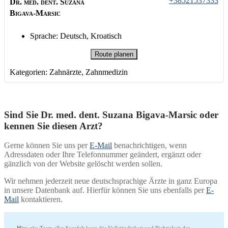
+38521537333
Dr. med. dent.
Suzana
Bigava-Marsic
Sprache: Deutsch, Kroatisch
Route planen
Kategorien:
Zahnärzte
,
Zahnmedizin
Sind Sie
Dr. med. dent. Suzana Bigava-Marsic
oder
kennen Sie diesen Arzt?
Gerne können Sie uns per
E-Mail
benachrichtigen, wenn
Adressdaten oder Ihre Telefonnummer geändert, ergänzt oder
gänzlich von der Website gelöscht werden sollen.
Wir nehmen jederzeit neue deutschsprachige Ärzte in ganz Europa
in unsere Datenbank auf. Hierfür können Sie uns ebenfalls per
E-
Mail
kontaktieren.