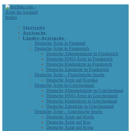
Zum
Menü
Schließen
Inhalt
springen
Startseite
Arztsuche
Länder-Arztsuche
Deutsche Ärzte in Finnland
Deutsche Ärzte in Frankreich
Deutsche Allgemeinärzte in Frankreich
Deutsche HNO-Ärtze in Frankreich
Deutsche Kinderärzte in Frankreich
Deutsche Zahnärzte in Frankreich
Deutsche Ärzte – Französische Inseln
Deutsche Ärzte auf Korsika
Deutsche Ärzte in Griechenland
Deutsche Allgemeinärzte in Griechenland
Deutsche HNO-Ärtze in Griechenland
Deutsche Kinderärzte in Griechenland
Deutsche Zahnärzte in Griechenland
Deutsche Ärzte – Griechische Inseln
Deutsche Ärzte auf Korfu
Deutsche Ärzte auf Kos
Deutsche Ärzte auf Kreta