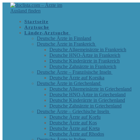
Zum
Menü
Schließen
Inhalt
springen
Startseite
Arztsuche
Länder-Arztsuche
Deutsche Ärzte in Finnland
Deutsche Ärzte in Frankreich
Deutsche Allgemeinärzte in Frankreich
Deutsche HNO-Ärtze in Frankreich
Deutsche Kinderärzte in Frankreich
Deutsche Zahnärzte in Frankreich
Deutsche Ärzte – Französische Inseln
Deutsche Ärzte auf Korsika
Deutsche Ärzte in Griechenland
Deutsche Allgemeinärzte in Griechenland
Deutsche HNO-Ärtze in Griechenland
Deutsche Kinderärzte in Griechenland
Deutsche Zahnärzte in Griechenland
Deutsche Ärzte – Griechische Inseln
Deutsche Ärzte auf Korfu
Deutsche Ärzte auf Kos
Deutsche Ärzte auf Kreta
Deutsche Ärzte auf Rhodos
Deutsche Ärzte in Italien