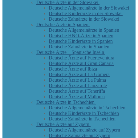
Deutsche Ärzte in der Slowakei
Deutsche Allgemeinärzte in der Slowakei
Deutsche Kinderärzte in der Slowakei
Deutsche Zahnärzte in der Slowakei
Deutsche Ärzte in Spanien
Deutsche Allgemeinärzte in Spanien
Deutsche HNO-Ärtze in Spanien
Deutsche Kinderärzte in Spanien
Deutsche Zahnärzte in Spanien
Deutsche Ärzte – Spanische Inseln
Deutsche Ärzte auf Fuerteventura
Deutsche Ärzte auf Gran Canaria
Deutsche Ärzte auf Ibiza
Deutsche Ärzte auf La Gomera
Deutsche Ärzte auf La Palma
Deutsche Ärzte auf Lanzarote
Deutsche Ärzte auf Teneriffa
Deutsche Ärzte auf Mallorca
Deutsche Ärzte in Tschechien
Deutsche Allgemeinärzte in Tschechien
Deutsche Kinderärzte in Tschechien
Deutsche Zahnärzte in Tschechien
Deutsche Ärzte auf Zypern
Deutsche Allgemeinärzte auf Zypern
Deutsche Zahnärzte auf Zypern