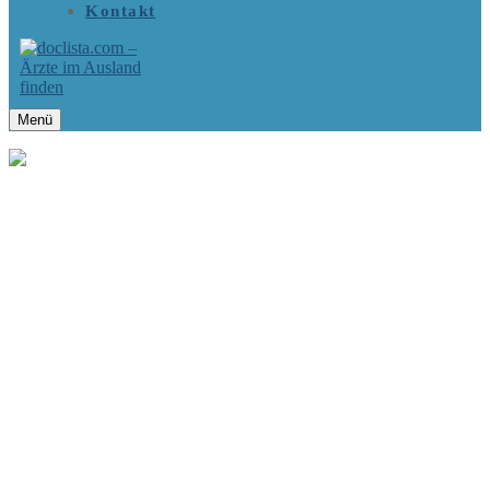
Kontakt
Menü
STARTSEITE
ARZTSUCHE
LÄNDER-ARZTSUCHE
DEUTSCHE ÄRZTE IN FINNLAND
DEUTSCHE ÄRZTE IN FRANKREICH
DEUTSCHE ALLGEMEINÄRZTE IN FRANKREICH
DEUTSCHE HNO-ÄRTZE IN FRANKREICH
DEUTSCHE KINDERÄRZTE IN FRANKREICH
DEUTSCHE ZAHNÄRZTE IN FRANKREICH