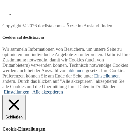
Copyright © 2026 doclista.com – Ärzte im Ausland finden
Cookies auf doclista.com
Wir sammeln Informationen von Besuchern, um unsere Seite zu
optimieren und individuelle Angebote zu unterbreiten. Dafür ist Ihre
Zustimmung notwendig, damit wir Cookies (auch von
Drittanbietern) verwenden können. Technisch notwendige Cookies
werden auch bei der Auswahl von
ablehnen
gesetzt. Ihre Cookie-
Präferenzen können Sie am Ende der Seite unter
Einstellungen
ändern. Durch das klicken auf "Alle akzeptieren" akzeptieren Sie
alle Cookies und die Übermittlung Ihrer Daten in Drittländer
Einstellungen
Alle akzeptieren
Schließen
Cookie-Einstellungen