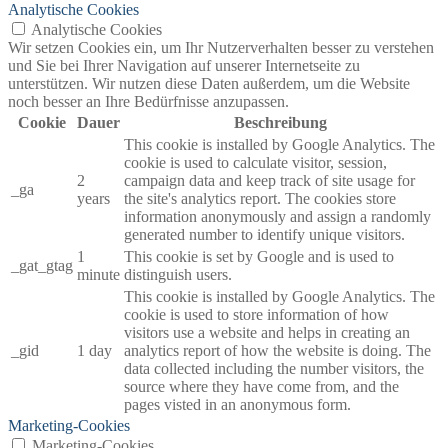
Analytische Cookies
Analytische Cookies
Wir setzen Cookies ein, um Ihr Nutzerverhalten besser zu verstehen
und Sie bei Ihrer Navigation auf unserer Internetseite zu
unterstützen. Wir nutzen diese Daten außerdem, um die Website
noch besser an Ihre Bedürfnisse anzupassen.
Cookie
Dauer
Beschreibung
This cookie is installed by Google Analytics. The
cookie is used to calculate visitor, session,
2
campaign data and keep track of site usage for
_ga
years
the site's analytics report. The cookies store
information anonymously and assign a randomly
generated number to identify unique visitors.
1
This cookie is set by Google and is used to
_gat_gtag
minute
distinguish users.
This cookie is installed by Google Analytics. The
cookie is used to store information of how
visitors use a website and helps in creating an
_gid
1 day
analytics report of how the website is doing. The
data collected including the number visitors, the
source where they have come from, and the
pages visted in an anonymous form.
Marketing-Cookies
Marketing-Cookies