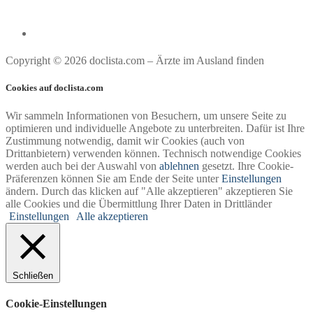
Copyright © 2026 doclista.com – Ärzte im Ausland finden
Cookies auf doclista.com
Wir sammeln Informationen von Besuchern, um unsere Seite zu
optimieren und individuelle Angebote zu unterbreiten. Dafür ist Ihre
Zustimmung notwendig, damit wir Cookies (auch von
Drittanbietern) verwenden können. Technisch notwendige Cookies
werden auch bei der Auswahl von
ablehnen
gesetzt. Ihre Cookie-
Präferenzen können Sie am Ende der Seite unter
Einstellungen
ändern. Durch das klicken auf "Alle akzeptieren" akzeptieren Sie
alle Cookies und die Übermittlung Ihrer Daten in Drittländer
Einstellungen
Alle akzeptieren
Schließen
Cookie-Einstellungen