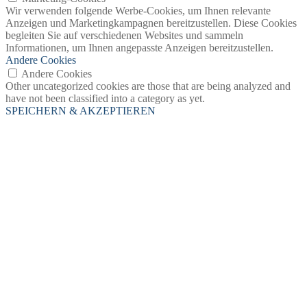
Wir verwenden folgende Werbe-Cookies, um Ihnen relevante
Anzeigen und Marketingkampagnen bereitzustellen. Diese Cookies
begleiten Sie auf verschiedenen Websites und sammeln
Informationen, um Ihnen angepasste Anzeigen bereitzustellen.
Andere Cookies
Andere Cookies
Other uncategorized cookies are those that are being analyzed and
have not been classified into a category as yet.
SPEICHERN & AKZEPTIEREN