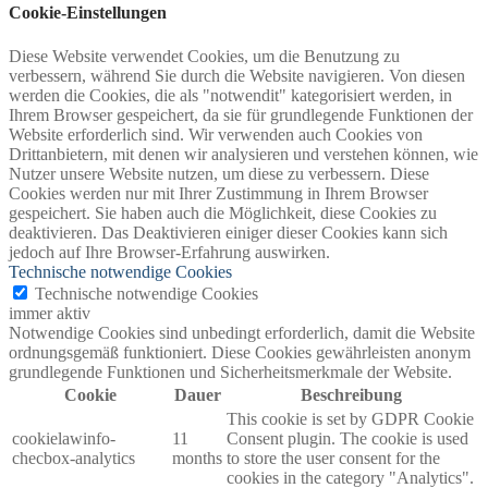
Cookie-Einstellungen
Diese Website verwendet Cookies, um die Benutzung zu
verbessern, während Sie durch die Website navigieren. Von diesen
werden die Cookies, die als "notwendit" kategorisiert werden, in
Ihrem Browser gespeichert, da sie für grundlegende Funktionen der
Website erforderlich sind. Wir verwenden auch Cookies von
Drittanbietern, mit denen wir analysieren und verstehen können, wie
Nutzer unsere Website nutzen, um diese zu verbessern. Diese
Cookies werden nur mit Ihrer Zustimmung in Ihrem Browser
gespeichert. Sie haben auch die Möglichkeit, diese Cookies zu
deaktivieren. Das Deaktivieren einiger dieser Cookies kann sich
jedoch auf Ihre Browser-Erfahrung auswirken.
Technische notwendige Cookies
Technische notwendige Cookies
immer aktiv
Notwendige Cookies sind unbedingt erforderlich, damit die Website
ordnungsgemäß funktioniert. Diese Cookies gewährleisten anonym
grundlegende Funktionen und Sicherheitsmerkmale der Website.
Cookie
Dauer
Beschreibung
This cookie is set by GDPR Cookie
cookielawinfo-
11
Consent plugin. The cookie is used
checbox-analytics
months
to store the user consent for the
cookies in the category "Analytics".