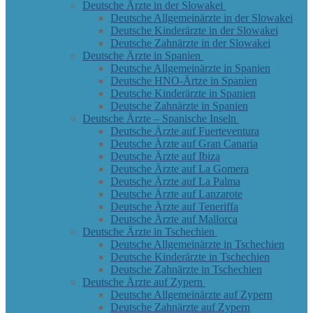
Deutsche Ärzte in der Slowakei
Deutsche Allgemeinärzte in der Slowakei
Deutsche Kinderärzte in der Slowakei
Deutsche Zahnärzte in der Slowakei
Deutsche Ärzte in Spanien
Deutsche Allgemeinärzte in Spanien
Deutsche HNO-Ärtze in Spanien
Deutsche Kinderärzte in Spanien
Deutsche Zahnärzte in Spanien
Deutsche Ärzte – Spanische Inseln
Deutsche Ärzte auf Fuerteventura
Deutsche Ärzte auf Gran Canaria
Deutsche Ärzte auf Ibiza
Deutsche Ärzte auf La Gomera
Deutsche Ärzte auf La Palma
Deutsche Ärzte auf Lanzarote
Deutsche Ärzte auf Teneriffa
Deutsche Ärzte auf Mallorca
Deutsche Ärzte in Tschechien
Deutsche Allgemeinärzte in Tschechien
Deutsche Kinderärzte in Tschechien
Deutsche Zahnärzte in Tschechien
Deutsche Ärzte auf Zypern
Deutsche Allgemeinärzte auf Zypern
Deutsche Zahnärzte auf Zypern