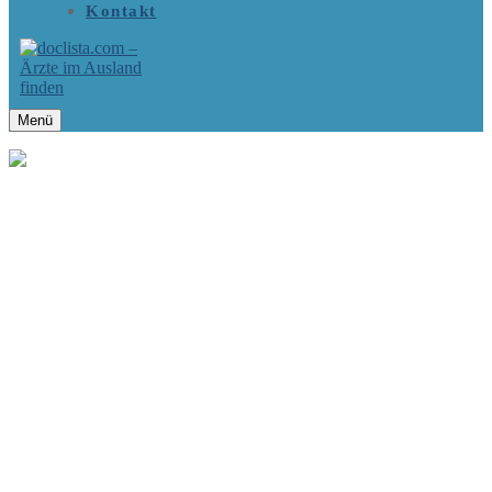
Kontakt
Menü
STARTSEITE
ARZTSUCHE
LÄNDER-ARZTSUCHE
DEUTSCHE ÄRZTE IN FINNLAND
DEUTSCHE ÄRZTE IN FRANKREICH
DEUTSCHE ALLGEMEINÄRZTE IN FRANKREICH
DEUTSCHE HNO-ÄRTZE IN FRANKREICH
DEUTSCHE KINDERÄRZTE IN FRANKREICH
DEUTSCHE ZAHNÄRZTE IN FRANKREICH