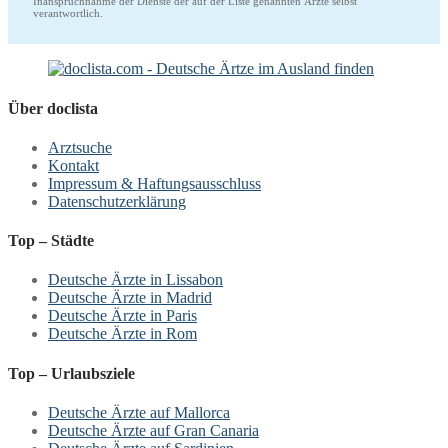
Inanspruchnahme der Dienste der auf der Liste genannten Ärzte selbst
verantwortlich.
Über doclista
Arztsuche
Kontakt
Impressum & Haftungsausschluss
Datenschutzerklärung
Top – Städte
Deutsche Ärzte in Lissabon
Deutsche Ärzte in Madrid
Deutsche Ärzte in Paris
Deutsche Ärzte in Rom
Top – Urlaubsziele
Deutsche Ärzte auf Mallorca
Deutsche Ärzte auf Gran Canaria