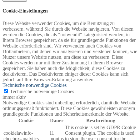
Cookie-Einstellungen
Diese Website verwendet Cookies, um die Benutzung zu
verbessern, während Sie durch die Website navigieren. Von diesen
werden die Cookies, die als "notwendit" kategorisiert werden, in
Ihrem Browser gespeichert, da sie für grundlegende Funktionen der
Website erforderlich sind. Wir verwenden auch Cookies von
Drittanbietern, mit denen wir analysieren und verstehen können, wie
Nutzer unsere Website nutzen, um diese zu verbessern. Diese
Cookies werden nur mit Ihrer Zustimmung in Ihrem Browser
gespeichert. Sie haben auch die Möglichkeit, diese Cookies zu
deaktivieren. Das Deaktivieren einiger dieser Cookies kann sich
jedoch auf Ihre Browser-Erfahrung auswirken.
Technische notwendige Cookies
Technische notwendige Cookies
immer aktiv
Notwendige Cookies sind unbedingt erforderlich, damit die Website
ordnungsgemäß funktioniert. Diese Cookies gewährleisten anonym
grundlegende Funktionen und Sicherheitsmerkmale der Website.
Cookie
Dauer
Beschreibung
This cookie is set by GDPR Cookie
cookielawinfo-
11
Consent plugin. The cookie is used
checbox-analytics
months
to store the user consent for the