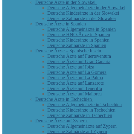
Deutsche Ärzte in der Slowakei
Deutsche Allgemeinärzte in der Slowakei
Deutsche Kinderärzte in der Slowakei
Deutsche Zahnärzte in der Slowakei
Deutsche Ärzte in Spanien
Deutsche Allgemeinärzte in Spanien
Deutsche HNO-Ärtze in Spanien
Deutsche Kinderärzte in Spanien
Deutsche Zahnärzte in Spanien
Deutsche Ärzte – Spanische Inseln
Deutsche Ärzte auf Fuerteventura
Deutsche Ärzte auf Gran Canaria
Deutsche Ärzte auf Ibiza
Deutsche Ärzte auf La Gomera
Deutsche Ärzte auf La Palma
Deutsche Ärzte auf Lanzarote
Deutsche Ärzte auf Teneriffa
Deutsche Ärzte auf Mallorca
Deutsche Ärzte in Tschechien
Deutsche Allgemeinärzte in Tschechien
Deutsche Kinderärzte in Tschechien
Deutsche Zahnärzte in Tschechien
Deutsche Ärzte auf Zypern
Deutsche Allgemeinärzte auf Zypern
Deutsche Zahnärzte auf Zypern