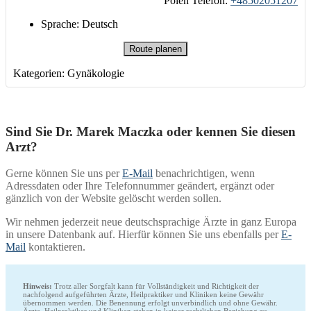
Polen
Telefon
:
+48502051207
Sprache: Deutsch
Route planen
Kategorien:
Gynäkologie
Sind Sie
Dr. Marek Maczka
oder kennen Sie diesen
Arzt?
Gerne können Sie uns per
E-Mail
benachrichtigen, wenn
Adressdaten oder Ihre Telefonnummer geändert, ergänzt oder
gänzlich von der Website gelöscht werden sollen.
Wir nehmen jederzeit neue deutschsprachige Ärzte in ganz Europa
in unsere Datenbank auf. Hierfür können Sie uns ebenfalls per
E-
Mail
kontaktieren.
Hinweis:
Trotz aller Sorgfalt kann für Vollständigkeit und Richtigkeit der
nachfolgend aufgeführten Ärzte, Heilpraktiker und Kliniken keine Gewähr
übernommen werden. Die Benennung erfolgt unverbindlich und ohne Gewähr.