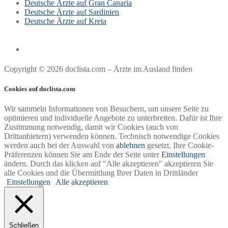
Deutsche Ärzte auf Gran Canaria
Deutsche Ärzte auf Sardinien
Deutsche Ärzte auf Kreta
Copyright © 2026 doclista.com – Ärzte im Ausland finden
Cookies auf doclista.com
Wir sammeln Informationen von Besuchern, um unsere Seite zu
optimieren und individuelle Angebote zu unterbreiten. Dafür ist Ihre
Zustimmung notwendig, damit wir Cookies (auch von
Drittanbietern) verwenden können. Technisch notwendige Cookies
werden auch bei der Auswahl von
ablehnen
gesetzt. Ihre Cookie-
Präferenzen können Sie am Ende der Seite unter
Einstellungen
ändern. Durch das klicken auf "Alle akzeptieren" akzeptieren Sie
alle Cookies und die Übermittlung Ihrer Daten in Drittländer
Einstellungen
Alle akzeptieren
Schließen