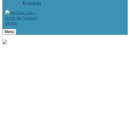
Kontakt
Menü
STARTSEITE
ARZTSUCHE
LÄNDER-ARZTSUCHE
DEUTSCHE ÄRZTE IN FINNLAND
DEUTSCHE ÄRZTE IN FRANKREICH
DEUTSCHE ALLGEMEINÄRZTE IN FRANKREICH
DEUTSCHE HNO-ÄRTZE IN FRANKREICH
DEUTSCHE KINDERÄRZTE IN FRANKREICH
DEUTSCHE ZAHNÄRZTE IN FRANKREICH