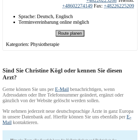
+48226225208
Telefon
:
+48602274149
Fax
:
+48226225209
Sprache: Deutsch, Englisch
Terminvereinbarung online möglich
Route planen
Kategorien:
Physiotherapie
Sind Sie
Christine Kögl
oder kennen Sie diesen
Arzt?
Gerne können Sie uns per
E-Mail
benachrichtigen, wenn
Adressdaten oder Ihre Telefonnummer geändert, ergänzt oder
gänzlich von der Website gelöscht werden sollen.
Wir nehmen jederzeit neue deutschsprachige Ärzte in ganz Europa
in unsere Datenbank auf. Hierfür können Sie uns ebenfalls per
E-
Mail
kontaktieren.