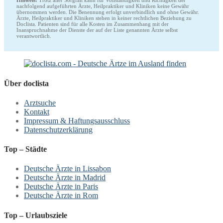
Hinweis:
Trotz aller Sorgfalt kann für Vollständigkeit und Richtigkeit der
nachfolgend aufgeführten Ärzte, Heilpraktiker und Kliniken keine Gewähr
übernommen werden. Die Benennung erfolgt unverbindlich und ohne Gewähr.
Ärzte, Heilpraktiker und Kliniken stehen in keiner rechtlichen Beziehung zu
Doclista. Patienten sind für alle Kosten im Zusammenhang mit der
Inanspruchnahme der Dienste der auf der Liste genannten Ärzte selbst
verantwortlich.
Über doclista
Arztsuche
Kontakt
Impressum & Haftungsausschluss
Datenschutzerklärung
Top – Städte
Deutsche Ärzte in Lissabon
Deutsche Ärzte in Madrid
Deutsche Ärzte in Paris
Deutsche Ärzte in Rom
Top – Urlaubsziele