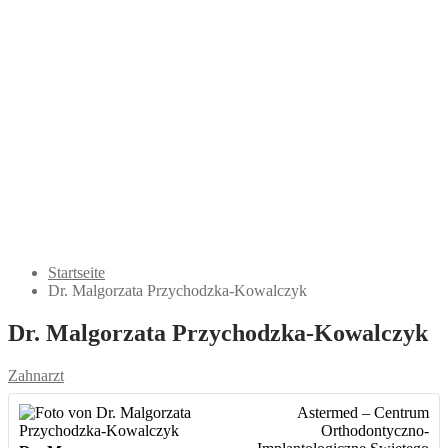
DEUTSCHE ALLGEMEINÄRZTE IN TSCHECHIEN
DEUTSCHE KINDERÄRZTE IN TSCHECHIEN
DEUTSCHE ZAHNÄRZTE IN TSCHECHIEN
DEUTSCHE ÄRZTE AUF ZYPERN
DEUTSCHE ALLGEMEINÄRZTE AUF ZYPERN
DEUTSCHE ZAHNÄRZTE AUF ZYPERN
KONTAKT
Startseite
Dr. Malgorzata Przychodzka-Kowalczyk
Dr. Malgorzata Przychodzka-Kowalczyk
Zahnarzt
Astermed – Centrum
Orthodontyczno-