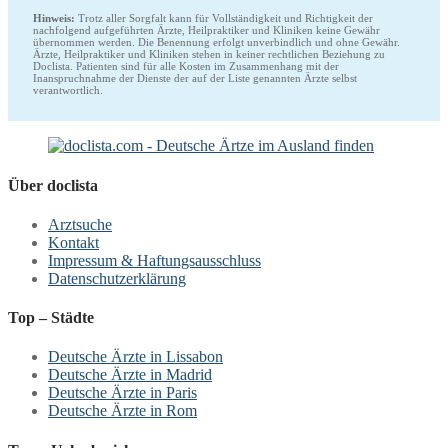
Hinweis:
Trotz aller Sorgfalt kann für Vollständigkeit und Richtigkeit der
nachfolgend aufgeführten Ärzte, Heilpraktiker und Kliniken keine Gewähr
übernommen werden. Die Benennung erfolgt unverbindlich und ohne Gewähr.
Ärzte, Heilpraktiker und Kliniken stehen in keiner rechtlichen Beziehung zu
Doclista. Patienten sind für alle Kosten im Zusammenhang mit der
Inanspruchnahme der Dienste der auf der Liste genannten Ärzte selbst
verantwortlich.
Über doclista
Arztsuche
Kontakt
Impressum & Haftungsausschluss
Datenschutzerklärung
Top – Städte
Deutsche Ärzte in Lissabon
Deutsche Ärzte in Madrid
Deutsche Ärzte in Paris
Deutsche Ärzte in Rom