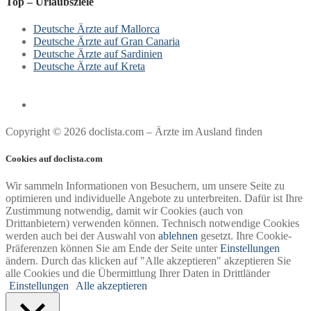
Top – Urlaubsziele
Deutsche Ärzte auf Mallorca
Deutsche Ärzte auf Gran Canaria
Deutsche Ärzte auf Sardinien
Deutsche Ärzte auf Kreta
Copyright © 2026 doclista.com – Ärzte im Ausland finden
Cookies auf doclista.com
Wir sammeln Informationen von Besuchern, um unsere Seite zu
optimieren und individuelle Angebote zu unterbreiten. Dafür ist Ihre
Zustimmung notwendig, damit wir Cookies (auch von
Drittanbietern) verwenden können. Technisch notwendige Cookies
werden auch bei der Auswahl von
ablehnen
gesetzt. Ihre Cookie-
Präferenzen können Sie am Ende der Seite unter
Einstellungen
ändern. Durch das klicken auf "Alle akzeptieren" akzeptieren Sie
alle Cookies und die Übermittlung Ihrer Daten in Drittländer
Einstellungen
Alle akzeptieren