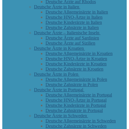
Deutsche Ärzte auf Rhodos
Deutsche Ärzte in Italien
Deutsche Allgemeinärzte in Italien
Deutsche HNO-Ärtze in Italien
Deutsche Kinderärzte in Italien
Deutsche Zahnärzte in Italien
Deutsche Ärzte – Italienische Inseln
Deutsche Ärzte auf Sardinien
Deutsche Ärzte auf Sizilien
Deutsche Ärzte in Kroatien
Deutsche Allgemeinärzte in Kroatien
Deutsche HNO-Ärtze in Kroatien
Deutsche Kinderärzte in Kroatien
Deutsche Zahnärzte in Kroatien
Deutsche Ärzte in Polen
Deutsche Allgemeinärzte in Polen
Deutsche Zahnärzte in Polen
Deutsche Ärzte in Portugal
Deutsche Allgemeinärzte in Portugal
Deutsche HNO-Ärtze in Portugal
Deutsche Kinderärzte in Portugal
Deutsche Zahnärzte in Portugal
Deutsche Ärzte in Schweden
Deutsche Allgemeinärzte in Schweden
Deutsche Zahnärzte in Schweden