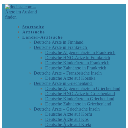
Zum
Menü
Schließen
Inhalt
springen
Startseite
Arztsuche
Länder-Arztsuche
Deutsche Ärzte in Finnland
Deutsche Ärzte in Frankreich
Deutsche Allgemeinärzte in Frankreich
Deutsche HNO-Ärtze in Frankreich
Deutsche Kinderärzte in Frankreich
Deutsche Zahnärzte in Frankreich
Deutsche Ärzte – Französische Inseln
Deutsche Ärzte auf Korsika
Deutsche Ärzte in Griechenland
Deutsche Allgemeinärzte in Griechenland
Deutsche HNO-Ärtze in Griechenland
Deutsche Kinderärzte in Griechenland
Deutsche Zahnärzte in Griechenland
Deutsche Ärzte – Griechische Inseln
Deutsche Ärzte auf Korfu
Deutsche Ärzte auf Kos
Deutsche Ärzte auf Kreta