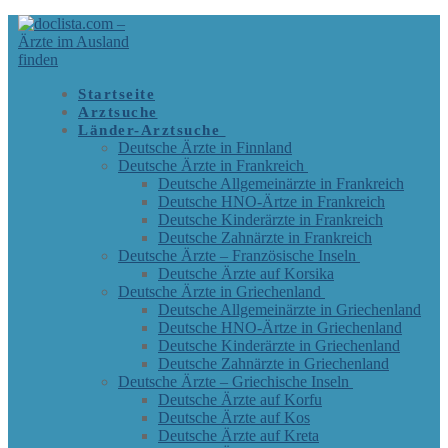
Zum
Menü
Schließen
Inhalt
springen
Startseite
Arztsuche
Länder-Arztsuche
Deutsche Ärzte in Finnland
Deutsche Ärzte in Frankreich
Deutsche Allgemeinärzte in Frankreich
Deutsche HNO-Ärtze in Frankreich
Deutsche Kinderärzte in Frankreich
Deutsche Zahnärzte in Frankreich
Deutsche Ärzte – Französische Inseln
Deutsche Ärzte auf Korsika
Deutsche Ärzte in Griechenland
Deutsche Allgemeinärzte in Griechenland
Deutsche HNO-Ärtze in Griechenland
Deutsche Kinderärzte in Griechenland
Deutsche Zahnärzte in Griechenland
Deutsche Ärzte – Griechische Inseln
Deutsche Ärzte auf Korfu
Deutsche Ärzte auf Kos
Deutsche Ärzte auf Kreta