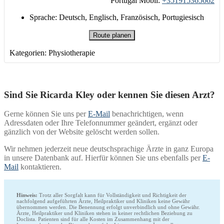
Portugal
Mobil
:
+351915365662
Sprache: Deutsch, Englisch, Französisch, Portugiesisch
Route planen
Kategorien:
Physiotherapie
Sind Sie
Ricarda Kley
oder kennen Sie diesen Arzt?
Gerne können Sie uns per
E-Mail
benachrichtigen, wenn
Adressdaten oder Ihre Telefonnummer geändert, ergänzt oder
gänzlich von der Website gelöscht werden sollen.
Wir nehmen jederzeit neue deutschsprachige Ärzte in ganz Europa
in unsere Datenbank auf. Hierfür können Sie uns ebenfalls per
E-
Mail
kontaktieren.
Hinweis:
Trotz aller Sorgfalt kann für Vollständigkeit und Richtigkeit der
nachfolgend aufgeführten Ärzte, Heilpraktiker und Kliniken keine Gewähr
übernommen werden. Die Benennung erfolgt unverbindlich und ohne Gewähr.
Ärzte, Heilpraktiker und Kliniken stehen in keiner rechtlichen Beziehung zu
Doclista. Patienten sind für alle Kosten im Zusammenhang mit der