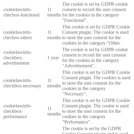
The cookie is set by GDPR cookie
cookielawinfo-
11
consent to record the user consent
checbox-functional
months
for the cookies in the category
"Functional".
This cookie is set by GDPR Cookie
cookielawinfo-
11
Consent plugin. The cookie is used
checbox-others
months
to store the user consent for the
cookies in the category "Other.
The cookie is set by GDPR cookie
cookielawinfo-
consent to record the user consent
checkbox-
1 year
for the cookies in the category
advertisement
"Advertisement".
This cookie is set by GDPR Cookie
Consent plugin. The cookies is used
cookielawinfo-
11
to store the user consent for the
checkbox-necessary
months
cookies in the category
"Necessary".
This cookie is set by GDPR Cookie
cookielawinfo-
Consent plugin. The cookie is used
11
checkbox-
to store the user consent for the
months
performance
cookies in the category
"Performance".
The cookie is set by the GDPR
Cookie Consent plugin and is used