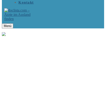
Kontakt
Menü
STARTSEITE
ARZTSUCHE
LÄNDER-ARZTSUCHE
DEUTSCHE ÄRZTE IN FINNLAND
DEUTSCHE ÄRZTE IN FRANKREICH
DEUTSCHE ALLGEMEINÄRZTE IN FRANKREICH
DEUTSCHE HNO-ÄRTZE IN FRANKREICH
DEUTSCHE KINDERÄRZTE IN FRANKREICH
DEUTSCHE ZAHNÄRZTE IN FRANKREICH