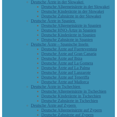
Deutsche Ärzte in der Slowakei
Deutsche Allgemeinärzte in der Slowakei
Deutsche Kinderärzte in der Slowakei
Deutsche Zahnärzte in der Slowakei
Deutsche Ärzte in Spanien
Deutsche Allgemeinärzte in Spanien
Deutsche HNO-Ärtze in Spanien
Deutsche Kinderärzte in Spanien
Deutsche Zahnärzte in Spanien
Deutsche Ärzte – Spanische Inseln
Deutsche Ärzte auf Fuerteventura
Deutsche Ärzte auf Gran Canaria
Deutsche Ärzte auf Ibiza
Deutsche Ärzte auf La Gomera
Deutsche Ärzte auf La Palma
Deutsche Ärzte auf Lanzarote
Deutsche Ärzte auf Teneriffa
Deutsche Ärzte auf Mallorca
Deutsche Ärzte in Tschechien
Deutsche Allgemeinärzte in Tschechien
Deutsche Kinderärzte in Tschechien
Deutsche Zahnärzte in Tschechien
Deutsche Ärzte auf Zypern
Deutsche Allgemeinärzte auf Zypern
Deutsche Zahnärzte auf Zypern