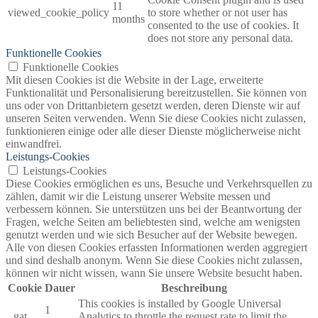
11
viewed_cookie_policy
to store whether or not user has
months
consented to the use of cookies. It
does not store any personal data.
Funktionelle Cookies
Funktionelle Cookies
Mit diesen Cookies ist die Website in der Lage, erweiterte
Funktionalität und Personalisierung bereitzustellen. Sie können von
uns oder von Drittanbietern gesetzt werden, deren Dienste wir auf
unseren Seiten verwenden. Wenn Sie diese Cookies nicht zulassen,
funktionieren einige oder alle dieser Dienste möglicherweise nicht
einwandfrei.
Leistungs-Cookies
Leistungs-Cookies
Diese Cookies ermöglichen es uns, Besuche und Verkehrsquellen zu
zählen, damit wir die Leistung unserer Website messen und
verbessern können. Sie unterstützen uns bei der Beantwortung der
Fragen, welche Seiten am beliebtesten sind, welche am wenigsten
genutzt werden und wie sich Besucher auf der Website bewegen.
Alle von diesen Cookies erfassten Informationen werden aggregiert
und sind deshalb anonym. Wenn Sie diese Cookies nicht zulassen,
können wir nicht wissen, wann Sie unsere Website besucht haben.
Cookie
Dauer
Beschreibung
This cookies is installed by Google Universal
1
_gat
Analytics to throttle the request rate to limit the