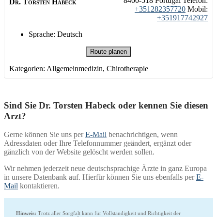
8400-518
Portugal
Telefon
:
Dr.
Torsten
Habeck
+351282357720
Mobil
:
+351917742927
Sprache: Deutsch
Route planen
Kategorien:
Allgemeinmedizin
,
Chirotherapie
Sind Sie
Dr. Torsten Habeck
oder kennen Sie diesen
Arzt?
Gerne können Sie uns per
E-Mail
benachrichtigen, wenn
Adressdaten oder Ihre Telefonnummer geändert, ergänzt oder
gänzlich von der Website gelöscht werden sollen.
Wir nehmen jederzeit neue deutschsprachige Ärzte in ganz Europa
in unsere Datenbank auf. Hierfür können Sie uns ebenfalls per
E-
Mail
kontaktieren.
Hinweis:
Trotz aller Sorgfalt kann für Vollständigkeit und Richtigkeit der