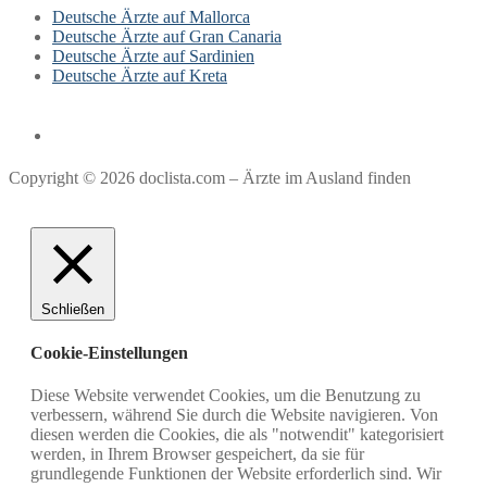
Deutsche Ärzte auf Mallorca
Deutsche Ärzte auf Gran Canaria
Deutsche Ärzte auf Sardinien
Deutsche Ärzte auf Kreta
Copyright © 2026 doclista.com – Ärzte im Ausland finden
Schließen
Cookie-Einstellungen
Diese Website verwendet Cookies, um die Benutzung zu
verbessern, während Sie durch die Website navigieren. Von
diesen werden die Cookies, die als "notwendit" kategorisiert
werden, in Ihrem Browser gespeichert, da sie für
grundlegende Funktionen der Website erforderlich sind. Wir