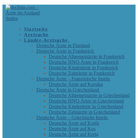
Zum
Menü
Schließen
Inhalt
springen
Startseite
Arztsuche
Länder-Arztsuche
Deutsche Ärzte in Finnland
Deutsche Ärzte in Frankreich
Deutsche Allgemeinärzte in Frankreich
Deutsche HNO-Ärtze in Frankreich
Deutsche Kinderärzte in Frankreich
Deutsche Zahnärzte in Frankreich
Deutsche Ärzte – Französische Inseln
Deutsche Ärzte auf Korsika
Deutsche Ärzte in Griechenland
Deutsche Allgemeinärzte in Griechenland
Deutsche HNO-Ärtze in Griechenland
Deutsche Kinderärzte in Griechenland
Deutsche Zahnärzte in Griechenland
Deutsche Ärzte – Griechische Inseln
Deutsche Ärzte auf Korfu
Deutsche Ärzte auf Kos
Deutsche Ärzte auf Kreta