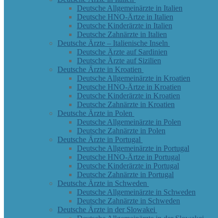
Deutsche Allgemeinärzte in Italien
Deutsche HNO-Ärtze in Italien
Deutsche Kinderärzte in Italien
Deutsche Zahnärzte in Italien
Deutsche Ärzte – Italienische Inseln
Deutsche Ärzte auf Sardinien
Deutsche Ärzte auf Sizilien
Deutsche Ärzte in Kroatien
Deutsche Allgemeinärzte in Kroatien
Deutsche HNO-Ärtze in Kroatien
Deutsche Kinderärzte in Kroatien
Deutsche Zahnärzte in Kroatien
Deutsche Ärzte in Polen
Deutsche Allgemeinärzte in Polen
Deutsche Zahnärzte in Polen
Deutsche Ärzte in Portugal
Deutsche Allgemeinärzte in Portugal
Deutsche HNO-Ärtze in Portugal
Deutsche Kinderärzte in Portugal
Deutsche Zahnärzte in Portugal
Deutsche Ärzte in Schweden
Deutsche Allgemeinärzte in Schweden
Deutsche Zahnärzte in Schweden
Deutsche Ärzte in der Slowakei