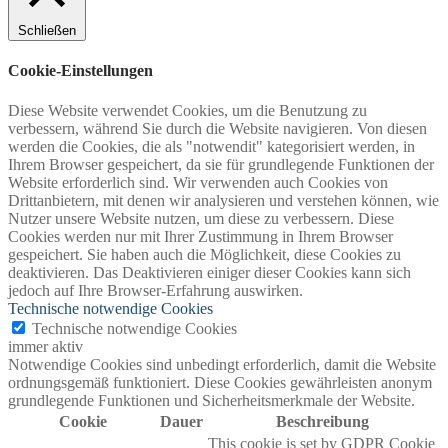
Schließen
Cookie-Einstellungen
Diese Website verwendet Cookies, um die Benutzung zu
verbessern, während Sie durch die Website navigieren. Von diesen
werden die Cookies, die als "notwendit" kategorisiert werden, in
Ihrem Browser gespeichert, da sie für grundlegende Funktionen der
Website erforderlich sind. Wir verwenden auch Cookies von
Drittanbietern, mit denen wir analysieren und verstehen können, wie
Nutzer unsere Website nutzen, um diese zu verbessern. Diese
Cookies werden nur mit Ihrer Zustimmung in Ihrem Browser
gespeichert. Sie haben auch die Möglichkeit, diese Cookies zu
deaktivieren. Das Deaktivieren einiger dieser Cookies kann sich
jedoch auf Ihre Browser-Erfahrung auswirken.
Technische notwendige Cookies
Technische notwendige Cookies
immer aktiv
Notwendige Cookies sind unbedingt erforderlich, damit die Website
ordnungsgemäß funktioniert. Diese Cookies gewährleisten anonym
grundlegende Funktionen und Sicherheitsmerkmale der Website.
Cookie
Dauer
Beschreibung
This cookie is set by GDPR Cookie