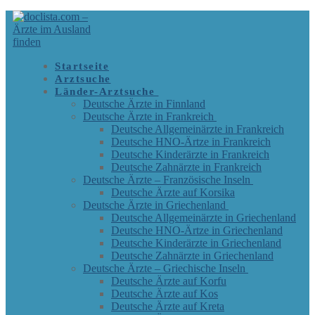
Zum
Menü
Schließen
Inhalt
springen
Startseite
Arztsuche
Länder-Arztsuche
Deutsche Ärzte in Finnland
Deutsche Ärzte in Frankreich
Deutsche Allgemeinärzte in Frankreich
Deutsche HNO-Ärtze in Frankreich
Deutsche Kinderärzte in Frankreich
Deutsche Zahnärzte in Frankreich
Deutsche Ärzte – Französische Inseln
Deutsche Ärzte auf Korsika
Deutsche Ärzte in Griechenland
Deutsche Allgemeinärzte in Griechenland
Deutsche HNO-Ärtze in Griechenland
Deutsche Kinderärzte in Griechenland
Deutsche Zahnärzte in Griechenland
Deutsche Ärzte – Griechische Inseln
Deutsche Ärzte auf Korfu
Deutsche Ärzte auf Kos
Deutsche Ärzte auf Kreta