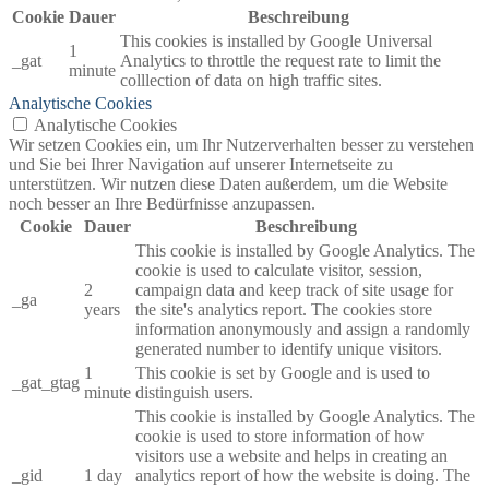
Cookie
Dauer
Beschreibung
This cookies is installed by Google Universal
1
_gat
Analytics to throttle the request rate to limit the
minute
colllection of data on high traffic sites.
Analytische Cookies
Analytische Cookies
Wir setzen Cookies ein, um Ihr Nutzerverhalten besser zu verstehen
und Sie bei Ihrer Navigation auf unserer Internetseite zu
unterstützen. Wir nutzen diese Daten außerdem, um die Website
noch besser an Ihre Bedürfnisse anzupassen.
Cookie
Dauer
Beschreibung
This cookie is installed by Google Analytics. The
cookie is used to calculate visitor, session,
2
campaign data and keep track of site usage for
_ga
years
the site's analytics report. The cookies store
information anonymously and assign a randomly
generated number to identify unique visitors.
1
This cookie is set by Google and is used to
_gat_gtag
minute
distinguish users.
This cookie is installed by Google Analytics. The
cookie is used to store information of how
visitors use a website and helps in creating an
_gid
1 day
analytics report of how the website is doing. The