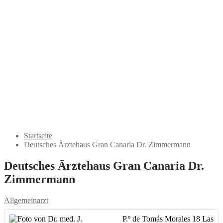
DEUTSCHE ALLGEMEINÄRZTE IN TSCHECHIEN
DEUTSCHE KINDERÄRZTE IN TSCHECHIEN
DEUTSCHE ZAHNÄRZTE IN TSCHECHIEN
DEUTSCHE ÄRZTE AUF ZYPERN
DEUTSCHE ALLGEMEINÄRZTE AUF ZYPERN
DEUTSCHE ZAHNÄRZTE AUF ZYPERN
KONTAKT
Startseite
Deutsches Ärztehaus Gran Canaria Dr. Zimmermann
Deutsches Ärztehaus Gran Canaria Dr.
Zimmermann
Allgemeinarzt
P.º de Tomás Morales 18
Las