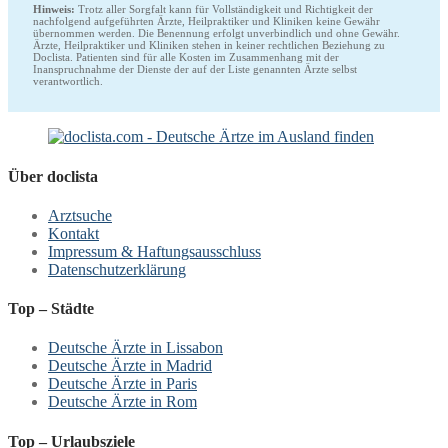
Hinweis:
Trotz aller Sorgfalt kann für Vollständigkeit und Richtigkeit der
nachfolgend aufgeführten Ärzte, Heilpraktiker und Kliniken keine Gewähr
übernommen werden. Die Benennung erfolgt unverbindlich und ohne Gewähr.
Ärzte, Heilpraktiker und Kliniken stehen in keiner rechtlichen Beziehung zu
Doclista. Patienten sind für alle Kosten im Zusammenhang mit der
Inanspruchnahme der Dienste der auf der Liste genannten Ärzte selbst
verantwortlich.
Über doclista
Arztsuche
Kontakt
Impressum & Haftungsausschluss
Datenschutzerklärung
Top – Städte
Deutsche Ärzte in Lissabon
Deutsche Ärzte in Madrid
Deutsche Ärzte in Paris
Deutsche Ärzte in Rom
Top – Urlaubsziele