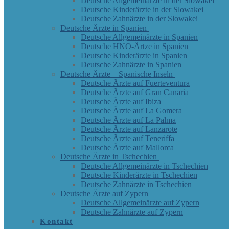
Deutsche Allgemeinärzte in der Slowakei
Deutsche Kinderärzte in der Slowakei
Deutsche Zahnärzte in der Slowakei
Deutsche Ärzte in Spanien
Deutsche Allgemeinärzte in Spanien
Deutsche HNO-Ärtze in Spanien
Deutsche Kinderärzte in Spanien
Deutsche Zahnärzte in Spanien
Deutsche Ärzte – Spanische Inseln
Deutsche Ärzte auf Fuerteventura
Deutsche Ärzte auf Gran Canaria
Deutsche Ärzte auf Ibiza
Deutsche Ärzte auf La Gomera
Deutsche Ärzte auf La Palma
Deutsche Ärzte auf Lanzarote
Deutsche Ärzte auf Teneriffa
Deutsche Ärzte auf Mallorca
Deutsche Ärzte in Tschechien
Deutsche Allgemeinärzte in Tschechien
Deutsche Kinderärzte in Tschechien
Deutsche Zahnärzte in Tschechien
Deutsche Ärzte auf Zypern
Deutsche Allgemeinärzte auf Zypern
Deutsche Zahnärzte auf Zypern
Kontakt