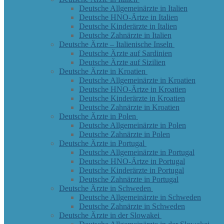
Deutsche Allgemeinärzte in Italien
Deutsche HNO-Ärtze in Italien
Deutsche Kinderärzte in Italien
Deutsche Zahnärzte in Italien
Deutsche Ärzte – Italienische Inseln
Deutsche Ärzte auf Sardinien
Deutsche Ärzte auf Sizilien
Deutsche Ärzte in Kroatien
Deutsche Allgemeinärzte in Kroatien
Deutsche HNO-Ärtze in Kroatien
Deutsche Kinderärzte in Kroatien
Deutsche Zahnärzte in Kroatien
Deutsche Ärzte in Polen
Deutsche Allgemeinärzte in Polen
Deutsche Zahnärzte in Polen
Deutsche Ärzte in Portugal
Deutsche Allgemeinärzte in Portugal
Deutsche HNO-Ärtze in Portugal
Deutsche Kinderärzte in Portugal
Deutsche Zahnärzte in Portugal
Deutsche Ärzte in Schweden
Deutsche Allgemeinärzte in Schweden
Deutsche Zahnärzte in Schweden
Deutsche Ärzte in der Slowakei