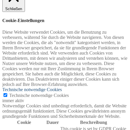
Schließen
Cookie-Einstellungen
Diese Website verwendet Cookies, um die Benutzung zu
verbessern, während Sie durch die Website navigieren. Von diesen
werden die Cookies, die als "notwendit" kategorisiert werden, in
Ihrem Browser gespeichert, da sie für grundlegende Funktionen der
Website erforderlich sind. Wir verwenden auch Cookies von
Drittanbietern, mit denen wir analysieren und verstehen können, wie
Nutzer unsere Website nutzen, um diese zu verbessern. Diese
Cookies werden nur mit Ihrer Zustimmung in Ihrem Browser
gespeichert. Sie haben auch die Möglichkeit, diese Cookies zu
deaktivieren. Das Deaktivieren einiger dieser Cookies kann sich
jedoch auf Ihre Browser-Erfahrung auswirken.
Technische notwendige Cookies
Technische notwendige Cookies
immer aktiv
Notwendige Cookies sind unbedingt erforderlich, damit die Website
ordnungsgemäß funktioniert. Diese Cookies gewährleisten anonym
grundlegende Funktionen und Sicherheitsmerkmale der Website.
Cookie
Dauer
Beschreibung
This cookie is set by GDPR Cookie