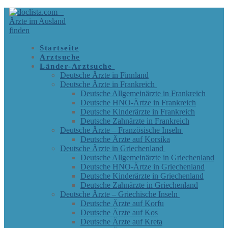
Zum
Menü
Schließen
Inhalt
springen
Startseite
Arztsuche
Länder-Arztsuche
Deutsche Ärzte in Finnland
Deutsche Ärzte in Frankreich
Deutsche Allgemeinärzte in Frankreich
Deutsche HNO-Ärtze in Frankreich
Deutsche Kinderärzte in Frankreich
Deutsche Zahnärzte in Frankreich
Deutsche Ärzte – Französische Inseln
Deutsche Ärzte auf Korsika
Deutsche Ärzte in Griechenland
Deutsche Allgemeinärzte in Griechenland
Deutsche HNO-Ärtze in Griechenland
Deutsche Kinderärzte in Griechenland
Deutsche Zahnärzte in Griechenland
Deutsche Ärzte – Griechische Inseln
Deutsche Ärzte auf Korfu
Deutsche Ärzte auf Kos
Deutsche Ärzte auf Kreta