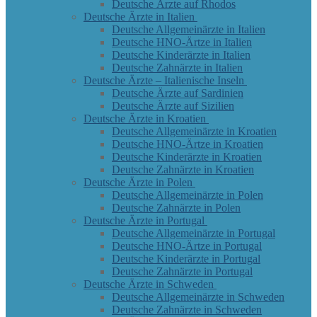
Deutsche Ärzte auf Rhodos
Deutsche Ärzte in Italien
Deutsche Allgemeinärzte in Italien
Deutsche HNO-Ärtze in Italien
Deutsche Kinderärzte in Italien
Deutsche Zahnärzte in Italien
Deutsche Ärzte – Italienische Inseln
Deutsche Ärzte auf Sardinien
Deutsche Ärzte auf Sizilien
Deutsche Ärzte in Kroatien
Deutsche Allgemeinärzte in Kroatien
Deutsche HNO-Ärtze in Kroatien
Deutsche Kinderärzte in Kroatien
Deutsche Zahnärzte in Kroatien
Deutsche Ärzte in Polen
Deutsche Allgemeinärzte in Polen
Deutsche Zahnärzte in Polen
Deutsche Ärzte in Portugal
Deutsche Allgemeinärzte in Portugal
Deutsche HNO-Ärtze in Portugal
Deutsche Kinderärzte in Portugal
Deutsche Zahnärzte in Portugal
Deutsche Ärzte in Schweden
Deutsche Allgemeinärzte in Schweden
Deutsche Zahnärzte in Schweden