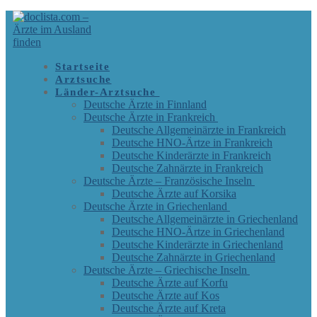
Zum
Menü
Schließen
Inhalt
springen
Startseite
Arztsuche
Länder-Arztsuche
Deutsche Ärzte in Finnland
Deutsche Ärzte in Frankreich
Deutsche Allgemeinärzte in Frankreich
Deutsche HNO-Ärtze in Frankreich
Deutsche Kinderärzte in Frankreich
Deutsche Zahnärzte in Frankreich
Deutsche Ärzte – Französische Inseln
Deutsche Ärzte auf Korsika
Deutsche Ärzte in Griechenland
Deutsche Allgemeinärzte in Griechenland
Deutsche HNO-Ärtze in Griechenland
Deutsche Kinderärzte in Griechenland
Deutsche Zahnärzte in Griechenland
Deutsche Ärzte – Griechische Inseln
Deutsche Ärzte auf Korfu
Deutsche Ärzte auf Kos
Deutsche Ärzte auf Kreta