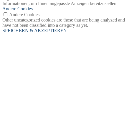
Informationen, um Ihnen angepasste Anzeigen bereitzustellen.
Andere Cookies
Andere Cookies
Other uncategorized cookies are those that are being analyzed and
have not been classified into a category as yet.
SPEICHERN & AKZEPTIEREN