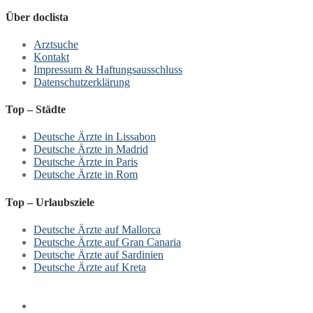
Über doclista
Arztsuche
Kontakt
Impressum & Haftungsausschluss
Datenschutzerklärung
Top – Städte
Deutsche Ärzte in Lissabon
Deutsche Ärzte in Madrid
Deutsche Ärzte in Paris
Deutsche Ärzte in Rom
Top – Urlaubsziele
Deutsche Ärzte auf Mallorca
Deutsche Ärzte auf Gran Canaria
Deutsche Ärzte auf Sardinien
Deutsche Ärzte auf Kreta