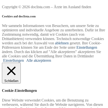
Copyright © 2026 doclista.com – Ärzte im Ausland finden
Cookies auf doclista.com
Wir sammeln Informationen von Besuchern, um unsere Seite zu
optimieren und individuelle Angebote zu unterbreiten. Dafür ist Ihre
Zustimmung notwendig, damit wir Cookies (auch von
Drittanbietern) verwenden können. Technisch notwendige Cookies
werden auch bei der Auswahl von
ablehnen
gesetzt. Ihre Cookie-
Präferenzen können Sie am Ende der Seite unter
Einstellungen
ändern. Durch das klicken auf "Alle akzeptieren" akzeptieren Sie
alle Cookies und die Übermittlung Ihrer Daten in Drittländer
Einstellungen
Alle akzeptieren
Schließen
Cookie-Einstellungen
Diese Website verwendet Cookies, um die Benutzung zu
verbessern, während Sie durch die Website navigieren. Von diesen