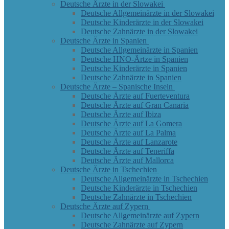
Deutsche Ärzte in der Slowakei
Deutsche Allgemeinärzte in der Slowakei
Deutsche Kinderärzte in der Slowakei
Deutsche Zahnärzte in der Slowakei
Deutsche Ärzte in Spanien
Deutsche Allgemeinärzte in Spanien
Deutsche HNO-Ärtze in Spanien
Deutsche Kinderärzte in Spanien
Deutsche Zahnärzte in Spanien
Deutsche Ärzte – Spanische Inseln
Deutsche Ärzte auf Fuerteventura
Deutsche Ärzte auf Gran Canaria
Deutsche Ärzte auf Ibiza
Deutsche Ärzte auf La Gomera
Deutsche Ärzte auf La Palma
Deutsche Ärzte auf Lanzarote
Deutsche Ärzte auf Teneriffa
Deutsche Ärzte auf Mallorca
Deutsche Ärzte in Tschechien
Deutsche Allgemeinärzte in Tschechien
Deutsche Kinderärzte in Tschechien
Deutsche Zahnärzte in Tschechien
Deutsche Ärzte auf Zypern
Deutsche Allgemeinärzte auf Zypern
Deutsche Zahnärzte auf Zypern