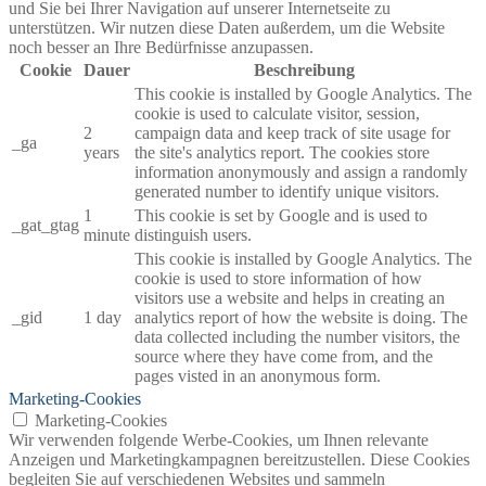
und Sie bei Ihrer Navigation auf unserer Internetseite zu
unterstützen. Wir nutzen diese Daten außerdem, um die Website
noch besser an Ihre Bedürfnisse anzupassen.
Cookie
Dauer
Beschreibung
This cookie is installed by Google Analytics. The
cookie is used to calculate visitor, session,
2
campaign data and keep track of site usage for
_ga
years
the site's analytics report. The cookies store
information anonymously and assign a randomly
generated number to identify unique visitors.
1
This cookie is set by Google and is used to
_gat_gtag
minute
distinguish users.
This cookie is installed by Google Analytics. The
cookie is used to store information of how
visitors use a website and helps in creating an
_gid
1 day
analytics report of how the website is doing. The
data collected including the number visitors, the
source where they have come from, and the
pages visted in an anonymous form.
Marketing-Cookies
Marketing-Cookies
Wir verwenden folgende Werbe-Cookies, um Ihnen relevante
Anzeigen und Marketingkampagnen bereitzustellen. Diese Cookies
begleiten Sie auf verschiedenen Websites und sammeln