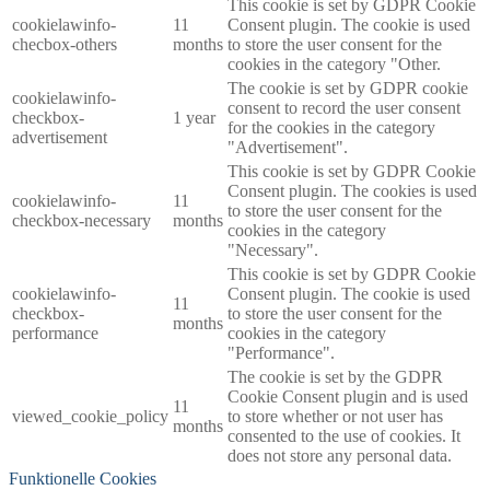
This cookie is set by GDPR Cookie
cookielawinfo-
11
Consent plugin. The cookie is used
checbox-others
months
to store the user consent for the
cookies in the category "Other.
The cookie is set by GDPR cookie
cookielawinfo-
consent to record the user consent
checkbox-
1 year
for the cookies in the category
advertisement
"Advertisement".
This cookie is set by GDPR Cookie
Consent plugin. The cookies is used
cookielawinfo-
11
to store the user consent for the
checkbox-necessary
months
cookies in the category
"Necessary".
This cookie is set by GDPR Cookie
cookielawinfo-
Consent plugin. The cookie is used
11
checkbox-
to store the user consent for the
months
performance
cookies in the category
"Performance".
The cookie is set by the GDPR
Cookie Consent plugin and is used
11
viewed_cookie_policy
to store whether or not user has
months
consented to the use of cookies. It
does not store any personal data.
Funktionelle Cookies