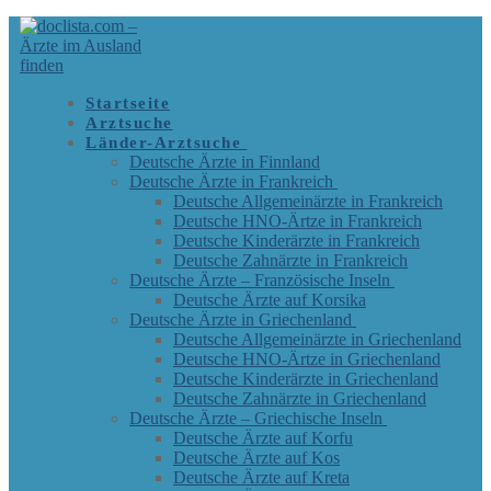
Zum
Menü
Schließen
Inhalt
springen
Startseite
Arztsuche
Länder-Arztsuche
Deutsche Ärzte in Finnland
Deutsche Ärzte in Frankreich
Deutsche Allgemeinärzte in Frankreich
Deutsche HNO-Ärtze in Frankreich
Deutsche Kinderärzte in Frankreich
Deutsche Zahnärzte in Frankreich
Deutsche Ärzte – Französische Inseln
Deutsche Ärzte auf Korsika
Deutsche Ärzte in Griechenland
Deutsche Allgemeinärzte in Griechenland
Deutsche HNO-Ärtze in Griechenland
Deutsche Kinderärzte in Griechenland
Deutsche Zahnärzte in Griechenland
Deutsche Ärzte – Griechische Inseln
Deutsche Ärzte auf Korfu
Deutsche Ärzte auf Kos
Deutsche Ärzte auf Kreta