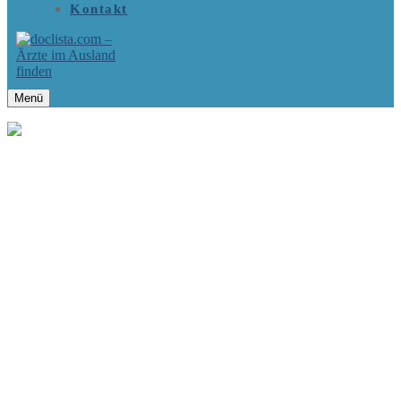
Kontakt
Menü
STARTSEITE
ARZTSUCHE
LÄNDER-ARZTSUCHE
DEUTSCHE ÄRZTE IN FINNLAND
DEUTSCHE ÄRZTE IN FRANKREICH
DEUTSCHE ALLGEMEINÄRZTE IN FRANKREICH
DEUTSCHE HNO-ÄRTZE IN FRANKREICH
DEUTSCHE KINDERÄRZTE IN FRANKREICH
DEUTSCHE ZAHNÄRZTE IN FRANKREICH