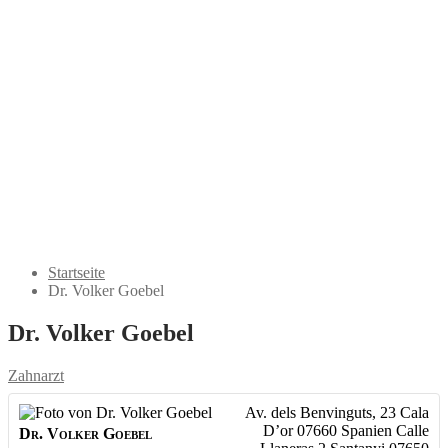
DEUTSCHE ALLGEMEINÄRZTE IN TSCHECHIEN
DEUTSCHE KINDERÄRZTE IN TSCHECHIEN
DEUTSCHE ZAHNÄRZTE IN TSCHECHIEN
DEUTSCHE ÄRZTE AUF ZYPERN
DEUTSCHE ALLGEMEINÄRZTE AUF ZYPERN
DEUTSCHE ZAHNÄRZTE AUF ZYPERN
KONTAKT
Startseite
Dr. Volker Goebel
Dr. Volker Goebel
Zahnarzt
Av. dels Benvinguts, 23
Cala
D’or
07660
Spanien
Calle
Dr.
Volker
Goebel