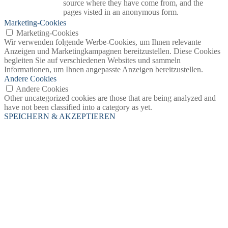
source where they have come from, and the
pages visted in an anonymous form.
Marketing-Cookies
Marketing-Cookies
Wir verwenden folgende Werbe-Cookies, um Ihnen relevante
Anzeigen und Marketingkampagnen bereitzustellen. Diese Cookies
begleiten Sie auf verschiedenen Websites und sammeln
Informationen, um Ihnen angepasste Anzeigen bereitzustellen.
Andere Cookies
Andere Cookies
Other uncategorized cookies are those that are being analyzed and
have not been classified into a category as yet.
SPEICHERN & AKZEPTIEREN