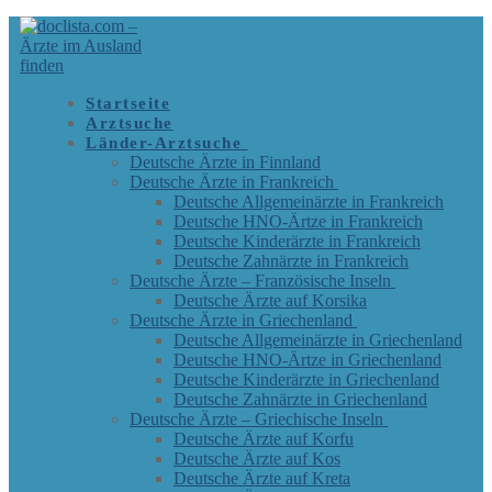
Zum
Menü
Schließen
Inhalt
springen
Startseite
Arztsuche
Länder-Arztsuche
Deutsche Ärzte in Finnland
Deutsche Ärzte in Frankreich
Deutsche Allgemeinärzte in Frankreich
Deutsche HNO-Ärtze in Frankreich
Deutsche Kinderärzte in Frankreich
Deutsche Zahnärzte in Frankreich
Deutsche Ärzte – Französische Inseln
Deutsche Ärzte auf Korsika
Deutsche Ärzte in Griechenland
Deutsche Allgemeinärzte in Griechenland
Deutsche HNO-Ärtze in Griechenland
Deutsche Kinderärzte in Griechenland
Deutsche Zahnärzte in Griechenland
Deutsche Ärzte – Griechische Inseln
Deutsche Ärzte auf Korfu
Deutsche Ärzte auf Kos
Deutsche Ärzte auf Kreta