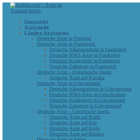
Zum
Menü
Schließen
Inhalt
springen
Startseite
Arztsuche
Länder-Arztsuche
Deutsche Ärzte in Finnland
Deutsche Ärzte in Frankreich
Deutsche Allgemeinärzte in Frankreich
Deutsche HNO-Ärtze in Frankreich
Deutsche Kinderärzte in Frankreich
Deutsche Zahnärzte in Frankreich
Deutsche Ärzte – Französische Inseln
Deutsche Ärzte auf Korsika
Deutsche Ärzte in Griechenland
Deutsche Allgemeinärzte in Griechenland
Deutsche HNO-Ärtze in Griechenland
Deutsche Kinderärzte in Griechenland
Deutsche Zahnärzte in Griechenland
Deutsche Ärzte – Griechische Inseln
Deutsche Ärzte auf Korfu
Deutsche Ärzte auf Kos
Deutsche Ärzte auf Kreta
Deutsche Ärzte auf Rhodos
Deutsche Ärzte in Italien